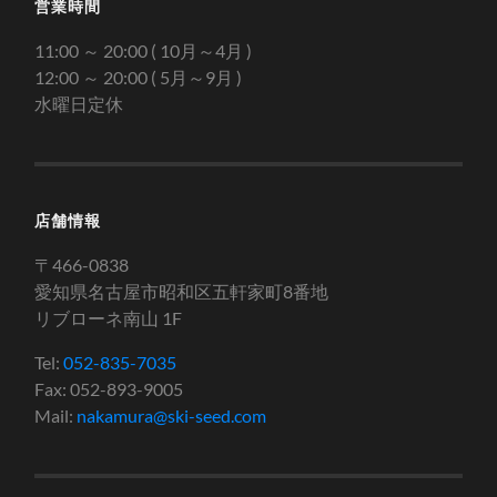
営業時間
11:00 ～ 20:00 ( 10月～4月 )
12:00 ～ 20:00 ( 5月～9月 )
水曜日定休
店舗情報
〒466-0838
愛知県名古屋市昭和区五軒家町8番地
リブローネ南山 1F
Tel:
052-835-7035
Fax: 052-893-9005
Mail:
nakamura@ski-seed.com