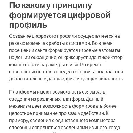
По какому принципу
формируется цифровой
профиль
Создание цифрового профиля осуществляется на
разных моментах работы с системой. Во время
посещении сайта формируется игровые автоматы
на деньги обращение, он фиксирует идентификатор
компьютера и параметры связи. Во время
совершении шагов в пределах сервиса появляются
дополнительные данные, фиксирующие активность.
Платформы имеют возможность связывать
сведения из различных платформ. Данный
механизм дает возможность формировать более
целостное понимание про взаимодействии. К
примеру, сведения с единственного компьютера
способны дополняться сведениями из иного, когда