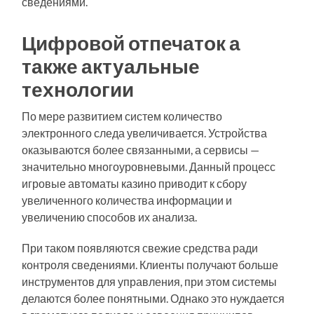
сведениями.
Цифровой отпечаток а
также актуальные
технологии
По мере развитием систем количество
электронного следа увеличивается. Устройства
оказываются более связанными, а сервисы —
значительно многоуровневыми. Данный процесс
игровые автоматы казино приводит к сбору
увеличенного количества информации и
увеличению способов их анализа.
При таком появляются свежие средства ради
контроля сведениями. Клиенты получают больше
инструментов для управления, при этом системы
делаются более понятными. Однако это нуждается