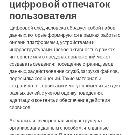
る
цифровой отпечаток
пользователя
Цифровой след человека образует собой набор
данных, которые формируются в рамках работы с
онлайн платформами, устройствами и
инфраструктурами. Любое активность в рамках
интернете или в пределах приложений может
создавать сведения: посещение страниц, ввод
данных, задействование служб, загрузка файлов,
пересылка сообщений. Такие материалы
сохраняются сервисами и могут применяться для
разных целей, с учетом оценку поведения,
адаптацию контента и обеспечение действия
сервисов.
Актуальная электронная инфраструктура
организована данным способом, что данные
создаются постоянно. Внутри источниках, с учетом