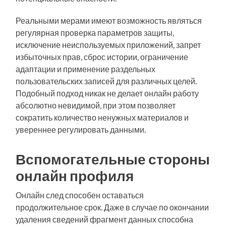
Реальными мерами имеют возможность являться
регулярная проверка параметров защиты,
исключение неиспользуемых приложений, запрет
избыточных прав, сброс истории, ограничение
адаптации и применение раздельных
пользовательских записей для различных целей.
Подобный подход никак не делает онлайн работу
абсолютно невидимой, при этом позволяет
сократить количество ненужных материалов и
увереннее регулировать данными.
Вспомогательные стороны
онлайн профиля
Онлайн след способен оставаться
продолжительное срок. Даже в случае по окончании
удаления сведений фрагмент данных способна