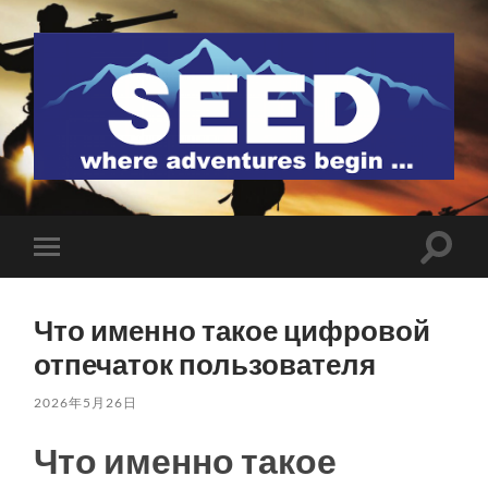
SEED
検
モ
索
バ
フ
イ
ィ
ル
ー
Что именно такое цифровой
メ
ル
ニ
отпечаток пользователя
ド
ュ
を
ー
切
を
2026年5月26日
り
切
替
り
え
Что именно такое
替
る
え