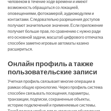
человеком в течение ходе времени и имеют
возможность обращаться со локацией,
оповещениями, фотокамерой, аудиомодулем и
контактами. Следовательно разрешения доступов
получают значительное значение. Если приложение
получает больше прав, по сравнению с нужно ради
его основной задачи, масштаб цифрового отпечатка
способен заметно игровые автоматы казино
расшириться.
Онлайн профиль а также
пользовательские записи
Учетная профиль связывает многие операции в
рамках общую хронологию. Через профиль система
способен связывать посещения, параметры,
транзакции, подписки, сохраненные объекты,
историю подключений и применяемые системы.
Такой подход удобно для выполнения обновления