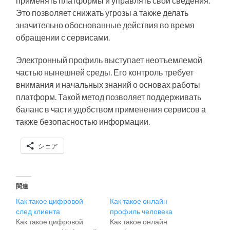
применять платформы и управлять свои сведения.
Это позволяет снижать угрозы а также делать
значительно обоснованные действия во время
обращении с сервисами.
Электронный профиль выступает неотъемлемой
частью нынешней среды. Его контроль требует
внимания и начальных знаний о основах работы
платформ. Такой метод позволяет поддерживать
баланс в части удобством применения сервисов а
также безопасностью информации.
シェア
関連
Как такое цифровой
Как такое онлайн
след клиента
профиль человека
Как такое цифровой
Как такое онлайн