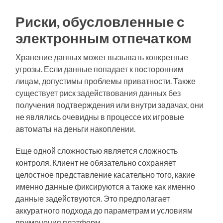
Риски, обусловленные с
электронным отпечатком
Хранение данных может вызывать конкретные
угрозы. Если данные попадает к посторонним
лицам, допустимы проблемы приватности. Также
существует риск задействования данных без
получения подтверждения или внутри задачах, они
не являлись очевидны в процессе их игровые
автоматы на деньги накоплении.
Еще одной сложностью является сложность
контроля. Клиент не обязательно сохраняет
целостное представление касательно того, какие
именно данные фиксируются а также как именно
данные задействуются. Это предполагает
аккуратного подхода до параметрам и условиям
применения платформ.