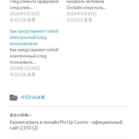
след клиента Цифровой
профиль человека
след клие…
Онлайн след поль…
2026年5月26日
2026年5月25日
今日の出来事
今日の出来事
Как представляет собой
электронный след
пользователя
Как представляет собой
электронный след
пользовате…
2026年5月26日
今日の出来事
今日の出来事
過去の投稿へ
Казино играть в онлайн Pin Up Casino – официальный
сайт.2150 (2)