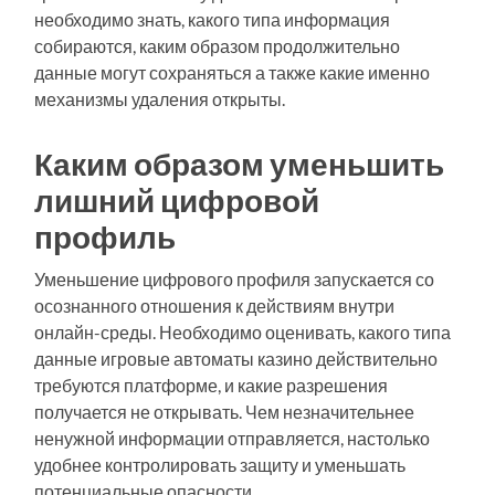
необходимо знать, какого типа информация
собираются, каким образом продолжительно
данные могут сохраняться а также какие именно
механизмы удаления открыты.
Каким образом уменьшить
лишний цифровой
профиль
Уменьшение цифрового профиля запускается со
осознанного отношения к действиям внутри
онлайн-среды. Необходимо оценивать, какого типа
данные игровые автоматы казино действительно
требуются платформе, и какие разрешения
получается не открывать. Чем незначительнее
ненужной информации отправляется, настолько
удобнее контролировать защиту и уменьшать
потенциальные опасности.