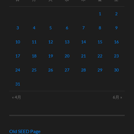
1
2
3
4
5
6
7
8
9
10
11
12
13
14
15
16
17
18
19
20
21
22
23
24
25
26
27
28
29
30
31
« 4月
6月 »
Old SEED Page