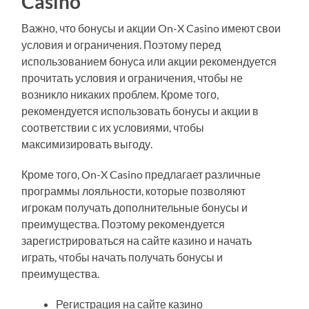
Casino
Важно, что бонусы и акции On-X Casino имеют свои
условия и ограничения. Поэтому перед
использованием бонуса или акции рекомендуется
прочитать условия и ограничения, чтобы не
возникло никаких проблем. Кроме того,
рекомендуется использовать бонусы и акции в
соответствии с их условиями, чтобы
максимизировать выгоду.
Кроме того, On-X Casino предлагает различные
программы лояльности, которые позволяют
игрокам получать дополнительные бонусы и
преимущества. Поэтому рекомендуется
зарегистрироваться на сайте казино и начать
играть, чтобы начать получать бонусы и
преимущества.
Регистрация на сайте казино