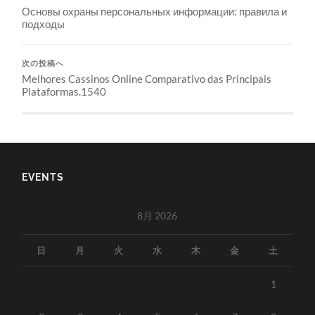
Основы охраны персональных информации: правила и
подходы
次の投稿へ
Melhores Cassinos Online Comparativo das Principais
Plataformas.1540
EVENTS
8月 2026
日
月
火
水
木
金
土
1