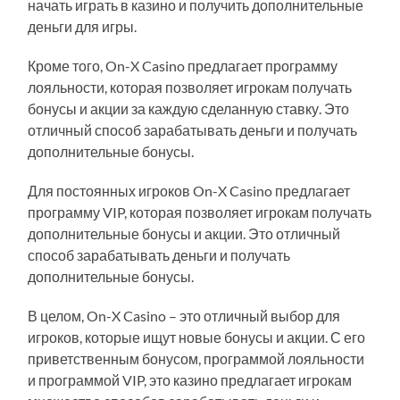
начать играть в казино и получить дополнительные
деньги для игры.
Кроме того, On-X Casino предлагает программу
лояльности, которая позволяет игрокам получать
бонусы и акции за каждую сделанную ставку. Это
отличный способ зарабатывать деньги и получать
дополнительные бонусы.
Для постоянных игроков On-X Casino предлагает
программу VIP, которая позволяет игрокам получать
дополнительные бонусы и акции. Это отличный
способ зарабатывать деньги и получать
дополнительные бонусы.
В целом, On-X Casino – это отличный выбор для
игроков, которые ищут новые бонусы и акции. С его
приветственным бонусом, программой лояльности
и программой VIP, это казино предлагает игрокам