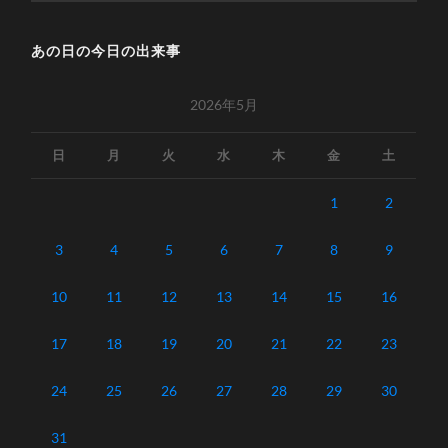
あの日の今日の出来事
2026年5月
日
月
火
水
木
金
土
1
2
3
4
5
6
7
8
9
10
11
12
13
14
15
16
17
18
19
20
21
22
23
24
25
26
27
28
29
30
31