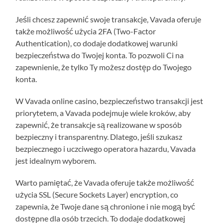
Jeśli chcesz zapewnić swoje transakcje, Vavada oferuje
także możliwość użycia 2FA (Two-Factor
Authentication), co dodaje dodatkowej warunki
bezpieczeństwa do Twojej konta. To pozwoli Ci na
zapewnienie, że tylko Ty możesz dostęp do Twojego
konta.
W Vavada online casino, bezpieczeństwo transakcji jest
priorytetem, a Vavada podejmuje wiele kroków, aby
zapewnić, że transakcje są realizowane w sposób
bezpieczny i transparentny. Dlatego, jeśli szukasz
bezpiecznego i uczciwego operatora hazardu, Vavada
jest idealnym wyborem.
Warto pamiętać, że Vavada oferuje także możliwość
użycia SSL (Secure Sockets Layer) encryption, co
zapewnia, że Twoje dane są chronione i nie mogą być
dostępne dla osób trzecich. To dodaje dodatkowej