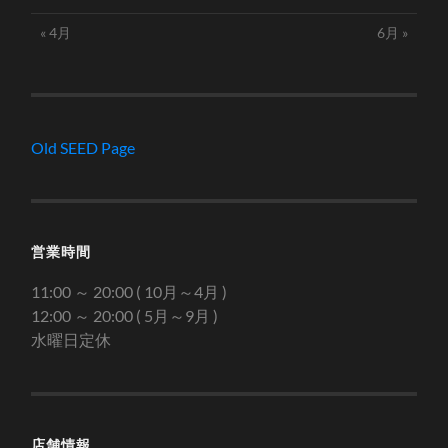
« 4月
6月 »
Old SEED Page
営業時間
11:00 ～ 20:00 ( 10月～4月 )
12:00 ～ 20:00 ( 5月～9月 )
水曜日定休
店舗情報