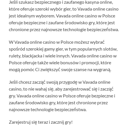
Jeśli szukasz bezpiecznego i zaufanego kasyna online,
które oferuje szeroki wybór gier, to Vavada online casino
jest idealnym wyborem. Vavada online casino w Polsce
oferuje bezpieczne i zaufane środowisko gry, które jest
chronione przez najnowsze technologie bezpieczeństwa.
W Vavada online casino w Polsce możesz wybrać
spośród szerokiej gamy gier, w tym popularnych slotów,
rulety, blackjacka i wiele innych. Vavada online casino w
Polsce oferuje także wiele bonusów i promocji, które
mogą pomóc Ci zwiększyć swoje szanse na wygraną.
Jeśli chcesz zacząć swoją przygodę w Vavada online
casino, to nie wahaj się, aby zarejestrować się i zacząć
gry. Vavada online casino w Polsce oferuje bezpieczne i
zaufane środowisko gry, które jest chronione przez
najnowsze technologie bezpieczeństwa.
Zarejestruj się teraz i zacznij gry!