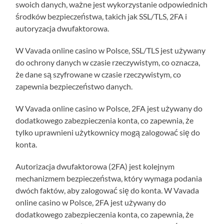
swoich danych, ważne jest wykorzystanie odpowiednich
środków bezpieczeństwa, takich jak SSL/TLS, 2FA i
autoryzacja dwufaktorowa.
W Vavada online casino w Polsce, SSL/TLS jest używany
do ochrony danych w czasie rzeczywistym, co oznacza,
że dane są szyfrowane w czasie rzeczywistym, co
zapewnia bezpieczeństwo danych.
W Vavada online casino w Polsce, 2FA jest używany do
dodatkowego zabezpieczenia konta, co zapewnia, że
tylko uprawnieni użytkownicy mogą zalogować się do
konta.
Autorizacja dwufaktorowa (2FA) jest kolejnym
mechanizmem bezpieczeństwa, który wymaga podania
dwóch faktów, aby zalogować się do konta. W Vavada
online casino w Polsce, 2FA jest używany do
dodatkowego zabezpieczenia konta, co zapewnia, że