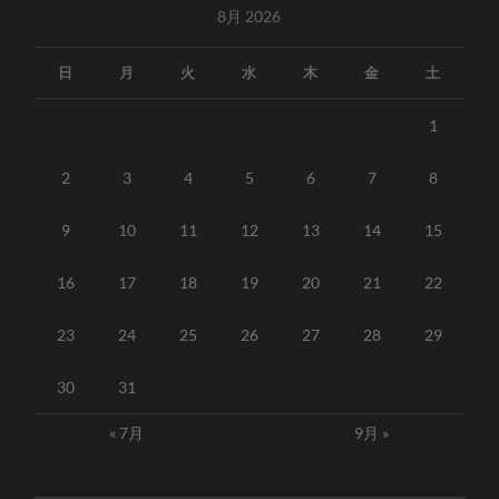
8月 2026
日
月
火
水
木
金
土
1
2
3
4
5
6
7
8
9
10
11
12
13
14
15
16
17
18
19
20
21
22
23
24
25
26
27
28
29
30
31
« 7月
9月 »