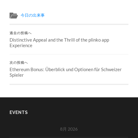
今日の出来事
過去の投稿へ
Distinctive Appeal and the Thrill of the plinko app
Experience
次の投稿へ
Ethereum Bonus: Überblick und Optionen für Schweizer
Spieler
EVENTS
8月 2026