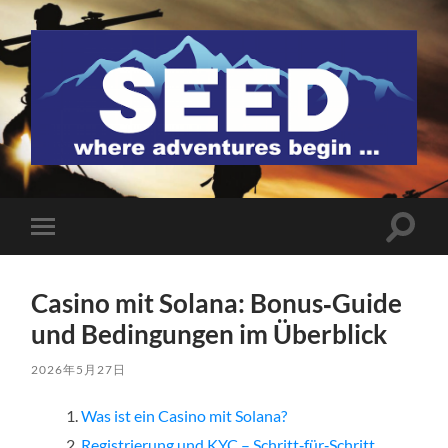
SEED
検
モ
索
バ
フ
イ
ィ
ル
ー
Casino mit Solana: Bonus‑Guide
メ
ル
ニ
und Bedingungen im Überblick
ド
ュ
を
ー
切
を
2026年5月27日
り
切
替
り
え
Was ist ein Casino mit Solana?
替
る
え
Registrierung und KYC – Schritt‑für‑Schritt