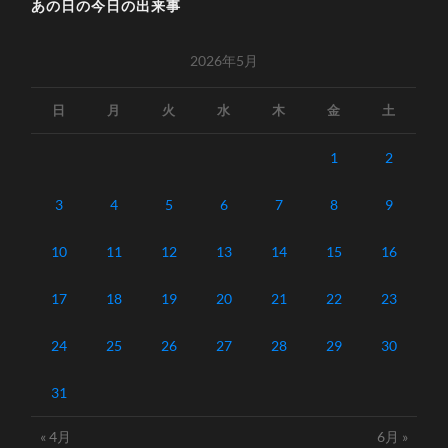
あの日の今日の出来事
2026年5月
日
月
火
水
木
金
土
1
2
3
4
5
6
7
8
9
10
11
12
13
14
15
16
17
18
19
20
21
22
23
24
25
26
27
28
29
30
31
« 4月
6月 »