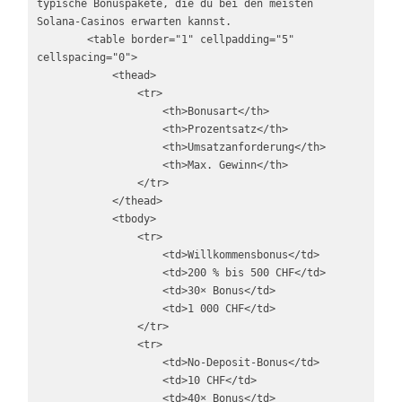
typische Bonuspakete, die du bei den meisten 
Solana‑Casinos erwarten kannst.

        <table border="1" cellpadding="5" 
cellspacing="0">

            <thead>

                <tr>

                    <th>Bonusart</th>

                    <th>Prozentsatz</th>

                    <th>Umsatzanforderung</th>

                    <th>Max. Gewinn</th>

                </tr>

            </thead>

            <tbody>

                <tr>

                    <td>Willkommensbonus</td>

                    <td>200 % bis 500 CHF</td>

                    <td>30× Bonus</td>

                    <td>1 000 CHF</td>

                </tr>

                <tr>

                    <td>No‑Deposit‑Bonus</td>

                    <td>10 CHF</td>

                    <td>40× Bonus</td>
