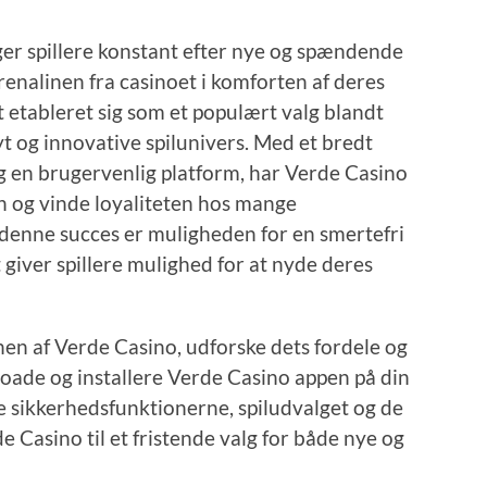
søger spillere konstant efter nye og spændende
nalinen fra casinoet i komforten af deres
 etableret sig som et populært valg blandt
nyt og innovative spilunivers. Med et bredt
og en brugervenlig platform, har Verde Casino
og vinde loyaliteten hos mange
 denne succes er muligheden for en smertefri
t giver spillere mulighed for at nyde deres
nen af Verde Casino, udforske dets fordele og
ade og installere Verde Casino appen på din
e sikkerhedsfunktionerne, spiludvalget og de
e Casino til et fristende valg for både nye og