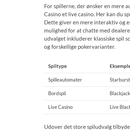
For spillerne, der ønsker en mere a
Casino et live casino. Her kan du sp
Dette giver en mere interaktiv og e
mulighed for at chatte med dealeren
udvalget inkluderer klassiske spil so
og forskellige pokervarianter.
Spiltype
Eksempl
Spilleautomater
Starburst
Bordspil
Blackjack
Live Casino
Live Blac
Udover det store spiludvalg tilbyd