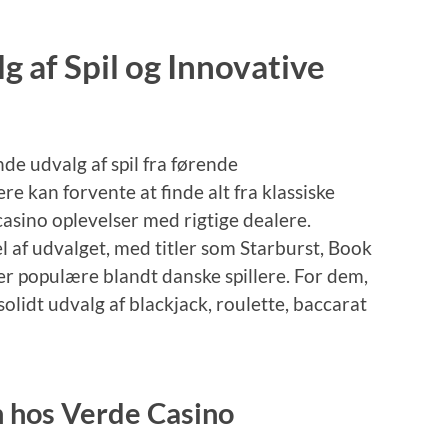
 af Spil og Innovative
de udvalg af spil fra førende
re kan forvente at finde alt fra klassiske
 casino oplevelser med rigtige dealere.
 af udvalget, med titler som Starburst, Book
er populære blandt danske spillere. For dem,
solidt udvalg af blackjack, roulette, baccarat
n hos Verde Casino