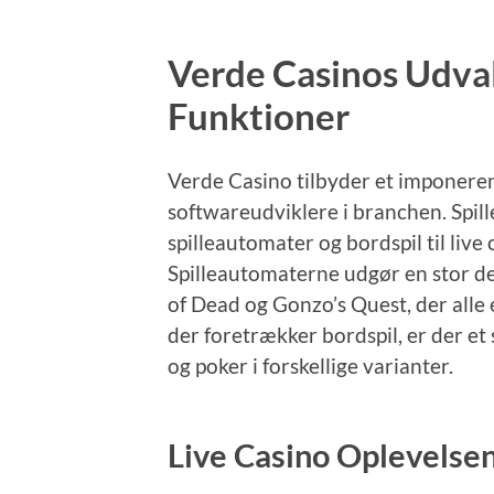
Verde Casinos Udvalg
Funktioner
Verde Casino tilbyder et imponeren
softwareudviklere i branchen. Spille
spilleautomater og bordspil til live
Spilleautomaterne udgør en stor del
of Dead og Gonzo’s Quest, der alle 
der foretrækker bordspil, er der et 
og poker i forskellige varianter.
Live Casino Oplevelse