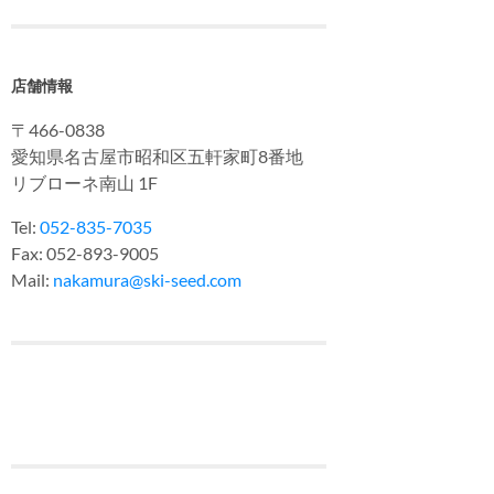
店舗情報
〒466-0838
愛知県名古屋市昭和区五軒家町8番地
リブローネ南山 1F
Tel:
052-835-7035
Fax: 052-893-9005
Mail:
nakamura@ski-seed.com