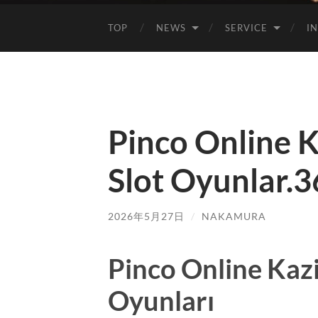
TOP
NEWS
SERVICE
I
Pinco Online K
Slot Oyunlar.
2026年5月27日
/
NAKAMURA
Pinco Online Kaz
Oyunları