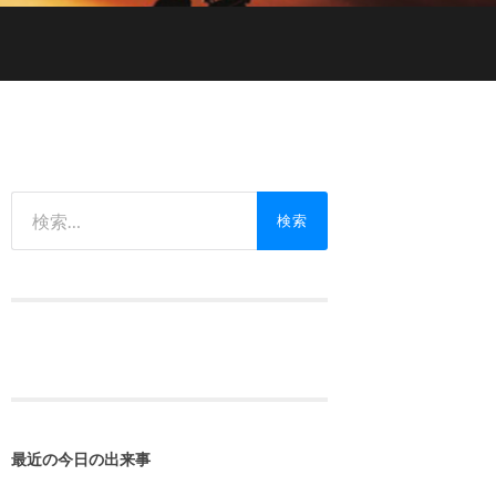
検
索:
最近の今日の出来事