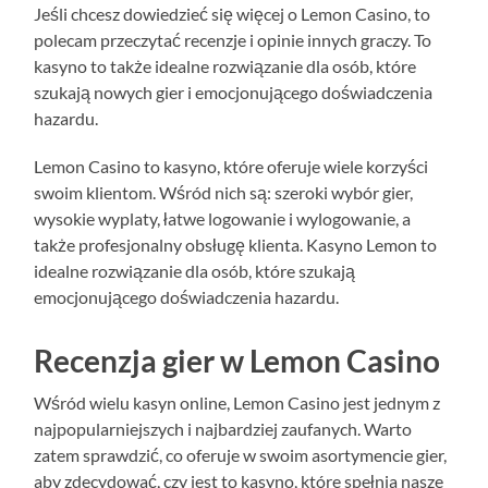
Jeśli chcesz dowiedzieć się więcej o Lemon Casino, to
polecam przeczytać recenzje i opinie innych graczy. To
kasyno to także idealne rozwiązanie dla osób, które
szukają nowych gier i emocjonującego doświadczenia
hazardu.
Lemon Casino to kasyno, które oferuje wiele korzyści
swoim klientom. Wśród nich są: szeroki wybór gier,
wysokie wyplaty, łatwe logowanie i wylogowanie, a
także profesjonalny obsługę klienta. Kasyno Lemon to
idealne rozwiązanie dla osób, które szukają
emocjonującego doświadczenia hazardu.
Recenzja gier w Lemon Casino
Wśród wielu kasyn online, Lemon Casino jest jednym z
najpopularniejszych i najbardziej zaufanych. Warto
zatem sprawdzić, co oferuje w swoim asortymencie gier,
aby zdecydować, czy jest to kasyno, które spełnia nasze