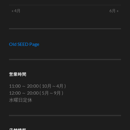
« 4月
6月 »
Old SEED Page
営業時間
11:00 ～ 20:00 ( 10月～4月 )
12:00 ～ 20:00 ( 5月～9月 )
水曜日定休