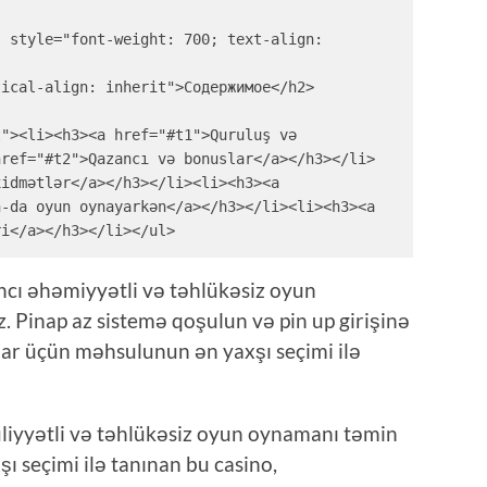
href="#t2">Qazancı və bonuslar</a></h3></li>
idmətlər</a></h3></li><li><h3><a 
-da oyun oynayarkən</a></h3></li><li><h3><a 
cı əhəmiyyətli və təhlükəsiz oyun
z. Pinap az sistemə qoşulun və pin up girişinə
ılar üçün məhsulunun ən yaxşı seçimi ilə
iyyətli və təhlükəsiz oyun oynamanı təmin
ı seçimi ilə tanınan bu casino,