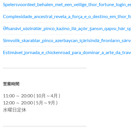
Spelersvoordeel_behalen_met_een_veilige_thor_fortune_login_
Complexidade_ancestral_revela_a_força_e_o_destino_em_thor_f
Əfsanəvi_xəzinələr_pinco_kazino_ilə_açılır_şansın_qapısı_hər_sp
Simvolik_skarablar_pinco_azerbaycan_içərisində_fironların_sərvə
Estimável_jornada_e_chickenroad_para_dominar_a_arte_da_trav
営業時間
11:00 ～ 20:00 ( 10月～4月 )
12:00 ～ 20:00 ( 5月～9月 )
水曜日定休