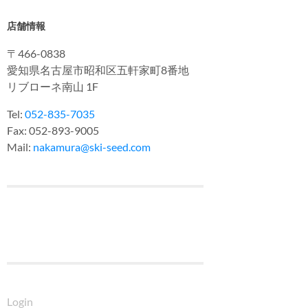
店舗情報
〒466-0838
愛知県名古屋市昭和区五軒家町8番地
リブローネ南山 1F
Tel:
052-835-7035
Fax: 052-893-9005
Mail:
nakamura@ski-seed.com
Login