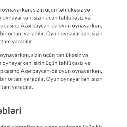
oynayarkən, sizin üçün təhlükəsiz və
n oynayarkən, sizin üçün təhlükəsiz və
n up casino Azərbaycan-da oyun oynayarkən,
 bir ortam yaradılır. Oyun oynayarkən, sizin
rtam yaradılır.
oynayarkən, sizin üçün təhlükəsiz və
n oynayarkən, sizin üçün təhlükəsiz və
n up casino Azərbaycan-da oyun oynayarkən,
 bir ortam yaradılır. Oyun oynayarkən, sizin
rtam yaradılır.
əbləri
adəçi xidmətlərinə əlaqə saxlamaq üçün bir