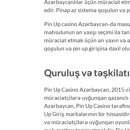
Azərbaycanlılar üçün müraciət etm
edir. Pinap az sistemə qoşulun və pi
Pin Up casino Azərbaycan-da məsul
məhsulunun ən yaxşı seçimi ilə tan
müraciət etmək üçün ən yaxın və ən
qoşulun və pin up girişinə daxil olu
Quruluş və təşkilatı
Pin Up Casino Azərbaycan, 2015-ci i
müraciətçilərə uyğunqan qazanclı 
Azərbaycan, Pin Up Casino tərəfin
Up Giriş markalarının bir hissəsidi
və müraciətçilərə uyğunqan oyunl