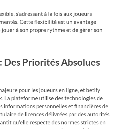
ible, s’adressant à la fois aux joueurs
mentés. Cette flexibilité est un avantage
e jouer à son propre rythme et de gérer son
 : Des Priorités Absolues
ajeure pour les joueurs en ligne, et betify
x. La plateforme utilise des technologies de
s informations personnelles et financières de
titulaire de licences délivrées par des autorités
antit qu’elle respecte des normes strictes en