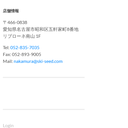
店舗情報
〒466-0838
愛知県名古屋市昭和区五軒家町8番地
リブローネ南山 1F
Tel:
052-835-7035
Fax: 052-893-9005
Mail:
nakamura@ski-seed.com
Login