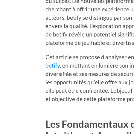
du succès. De nouvelles plateform
cherchant à offrir une expérience u
acteurs, betify se distingue par s
envers la qualité. L’exploration ap
de betify révèle un potentiel signif
plateforme de jeu fiable et divertis
Cet article se propose d’analyser en
betify
, en mettant en lumière son in
diversifiée et ses mesures de sécu
les opportunités qu’elle offre aux jo
elle peut être confrontée. L’object
et objective de cette plateforme p
Les Fondamentaux d