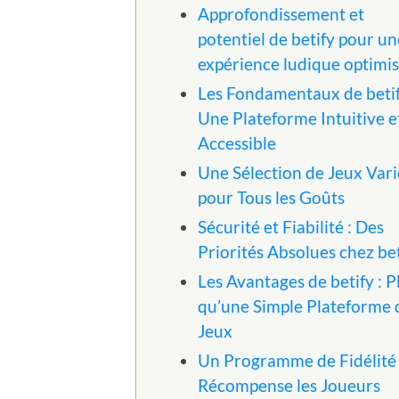
Approfondissement et
potentiel de betify pour un
expérience ludique optimi
Les Fondamentaux de betif
Une Plateforme Intuitive e
Accessible
Une Sélection de Jeux Var
pour Tous les Goûts
Sécurité et Fiabilité : Des
Priorités Absolues chez bet
Les Avantages de betify : P
qu’une Simple Plateforme 
Jeux
Un Programme de Fidélité
Récompense les Joueurs