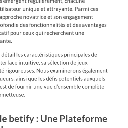
es émergent régulièrement, chacune
tilisateur unique et attrayante. Parmi ces
on approche novatrice et son engagement
profondie des fonctionnalités et des avantages
icatif pour ceux qui recherchent une
sante.
 détail les caractéristiques principales de
terface intuitive, sa sélection de jeux
rité rigoureuses. Nous examinerons également
ueurs, ainsi que les défis potentiels auxquels
if est de fournir une vue d’ensemble complète
rometteuse.
e betify : Une Plateforme