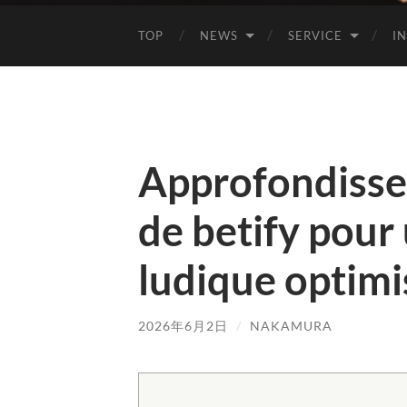
TOP
NEWS
SERVICE
I
Approfondisse
de betify pour
ludique optimi
2026年6月2日
/
NAKAMURA