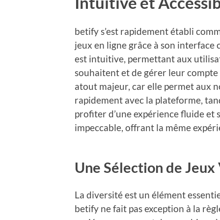
Intuitive et Accessi
betify s’est rapidement établi com
jeux en ligne grâce à son interface 
est intuitive, permettant aux utilisa
souhaitent et de gérer leur compte e
atout majeur, car elle permet aux n
rapidement avec la plateforme, tan
profiter d’une expérience fluide e
impeccable, offrant la même expéri
Une Sélection de Jeux 
La diversité est un élément essentie
betify ne fait pas exception à la règ