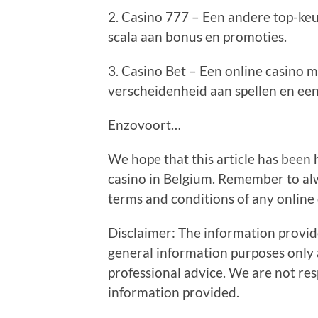
2. Casino 777 – Een andere top-ke
scala aan bonus en promoties.
3. Casino Bet – Een online casino 
verscheidenheid aan spellen en ee
Enzovoort…
We hope that this article has been h
casino in Belgium. Remember to al
terms and conditions of any online 
Disclaimer: The information provi
general information purposes only a
professional advice. We are not res
information provided.