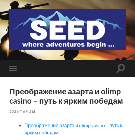
SEED
検
モ
索
バ
フ
イ
ィ
ル
ー
Преображение азарта и olimp
メ
ル
ニ
casino – путь к ярким победам
ド
ュ
を
ー
切
を
2026年6月2日
り
切
替
り
え
Преображение азарта и olimp casino – путь к
替
る
え
ярким победам