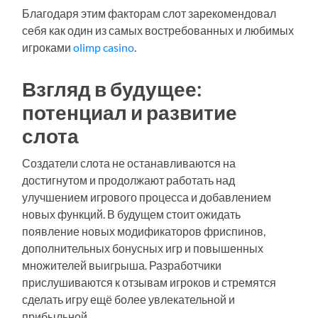
Благодаря этим факторам слот зарекомендовал
себя как один из самых востребованных и любимых
игроками
olimp casino
.
Взгляд в будущее:
потенциал и развитие
слота
Создатели слота не останавливаются на
достигнутом и продолжают работать над
улучшением игрового процесса и добавлением
новых функций. В будущем стоит ожидать
появление новых модификаторов фриспинов,
дополнительных бонусных игр и повышенных
множителей выигрыша. Разработчики
прислушиваются к отзывам игроков и стремятся
сделать игру ещё более увлекательной и
прибыльной.