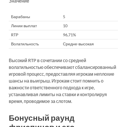
Значение
Барабаны
5
Линии выплат
10
RTP
96,71%
Волатильность
Средне-высокая
Высокий RTP в сочетании со средней
волатильностью обеспечивают сбалансированный
игровой процесс, предоставляя игрокам неплохие
шансы на выигрыш. Игрокам стоит помнить о
важности ответственного подхода к игре,
устанавливая лимиты на ставки и контролируя
время, проводимое за слотом.
Бонусный раунд