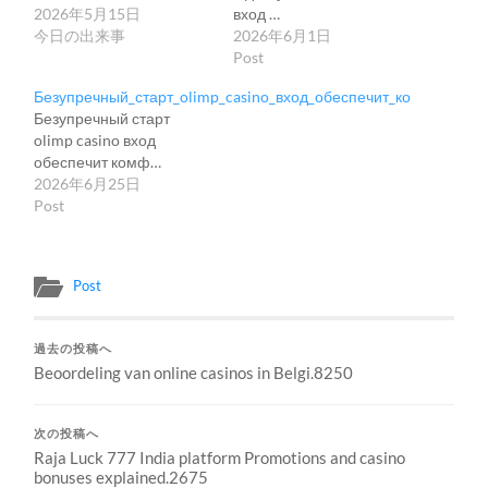
2026年5月15日
вход …
今日の出来事
2026年6月1日
Post
Безупречный_старт_olimp_casino_вход_обеспечит_ко
Безупречный старт
olimp casino вход
обеспечит комф…
2026年6月25日
Post
Post
過去の投稿へ
Beoordeling van online casinos in Belgi.8250
次の投稿へ
Raja Luck 777 India platform Promotions and casino
bonuses explained.2675