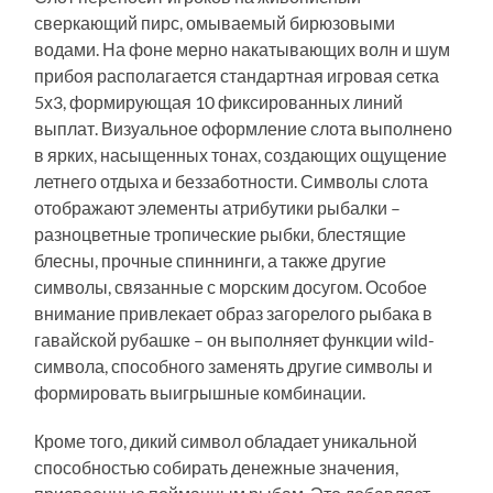
сверкающий пирс, омываемый бирюзовыми
водами. На фоне мерно накатывающих волн и шум
прибоя располагается стандартная игровая сетка
5х3, формирующая 10 фиксированных линий
выплат. Визуальное оформление слота выполнено
в ярких, насыщенных тонах, создающих ощущение
летнего отдыха и беззаботности. Символы слота
отображают элементы атрибутики рыбалки –
разноцветные тропические рыбки, блестящие
блесны, прочные спиннинги, а также другие
символы, связанные с морским досугом. Особое
внимание привлекает образ загорелого рыбака в
гавайской рубашке – он выполняет функции wild-
символа, способного заменять другие символы и
формировать выигрышные комбинации.
Кроме того, дикий символ обладает уникальной
способностью собирать денежные значения,