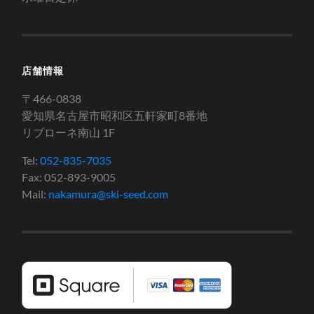
店舗情報
〒466-0838
愛知県名古屋市昭和区五軒家町8番地
リブローネ南山 1F
Tel:
052-835-7035
Fax: 052-893-9005
Mail:
nakamura@ski-seed.com