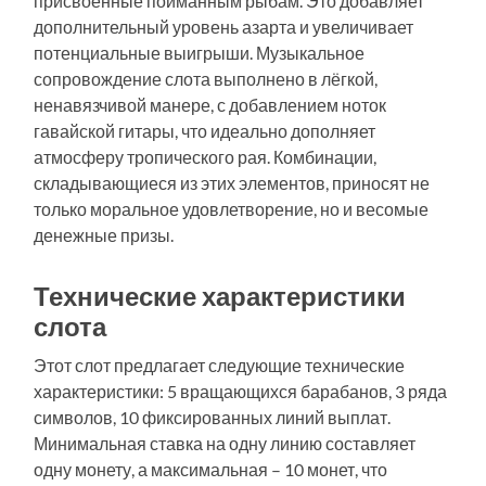
присвоенные пойманным рыбам. Это добавляет
дополнительный уровень азарта и увеличивает
потенциальные выигрыши. Музыкальное
сопровождение слота выполнено в лёгкой,
ненавязчивой манере, с добавлением ноток
гавайской гитары, что идеально дополняет
атмосферу тропического рая. Комбинации,
складывающиеся из этих элементов, приносят не
только моральное удовлетворение, но и весомые
денежные призы.
Технические характеристики
слота
Этот слот предлагает следующие технические
характеристики: 5 вращающихся барабанов, 3 ряда
символов, 10 фиксированных линий выплат.
Минимальная ставка на одну линию составляет
одну монету, а максимальная – 10 монет, что