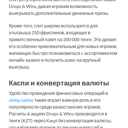
Drops & Wins, давая игрокам возможность
выигрывать дополнительные денежные призы.
Кроме того, слот широко используется для
отыгрыша 250 фриспинов, входящих в
приветственный пакет на 200 000 тенге. Это делает
его особенно привлекательным для новых игроков,
желающих быстро познакомиться с ассортиментом
онлайн-казино и получить шанс на крупный
выигрыш.
Каспи и конвертация валюты
Удобство проведения финансовых операций в
olimp casino
также играет важную роль в его
популярности среди казахстанских игроков.
Расчеты в акциях Drops & Wins производятся в
тенге (KZT) через Kaspi без конвертации валюты,
что избавляет игроков от лишних комиссий и