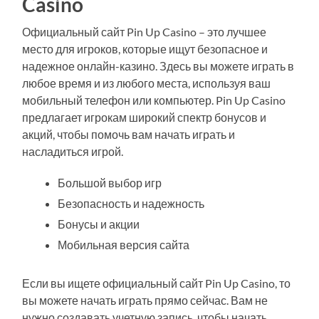
Casino
Официальный сайт Pin Up Casino – это лучшее
место для игроков, которые ищут безопасное и
надежное онлайн-казино. Здесь вы можете играть в
любое время и из любого места, используя ваш
мобильный телефон или компьютер. Pin Up Casino
предлагает игрокам широкий спектр бонусов и
акций, чтобы помочь вам начать играть и
насладиться игрой.
Большой выбор игр
Безопасность и надежность
Бонусы и акции
Мобильная версия сайта
Если вы ищете официальный сайт Pin Up Casino, то
вы можете начать играть прямо сейчас. Вам не
нужно создавать учетную запись, чтобы начать