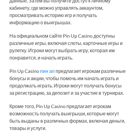
данные. Затем вы получите доступ к личному
кабинету, где можно управлять аккаунтом,
просматривать историю игр и получать
информацию о выигрышах.
На официальном сайте Pin Up Casino доступны
различные игры, включая слоты, карточные игры и
рулетку. Игроки могут выбрать игру, которая им
понравится, и начать играть.
Pin Up Casino
пин ап
предлагает игрокам различные
бонусы и акции, чтобы помочь им начать играть и
продолжать играть. Игроки могут получать бонусы
за регистрацию, за депозит и за участие в турнирах.
Кроме того, Pin Up Casino предлагает игрокам
возможность получать выигрыши, которые могут
быть выданы в различных формах, включая деньги,
товары и услуги.