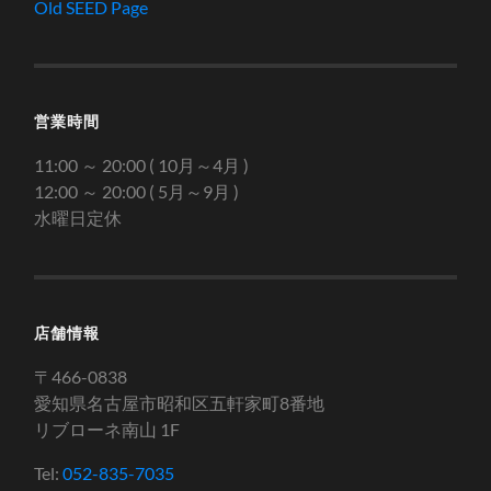
Old SEED Page
営業時間
11:00 ～ 20:00 ( 10月～4月 )
12:00 ～ 20:00 ( 5月～9月 )
水曜日定休
店舗情報
〒466-0838
愛知県名古屋市昭和区五軒家町8番地
リブローネ南山 1F
Tel:
052-835-7035