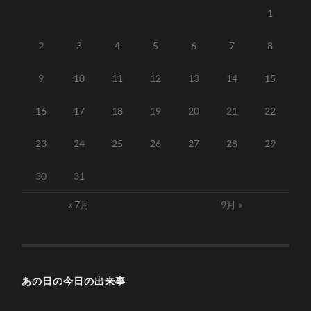
1
2
3
4
5
6
7
8
9
10
11
12
13
14
15
16
17
18
19
20
21
22
23
24
25
26
27
28
29
30
31
« 7月
9月 »
あの日の今日の出来事