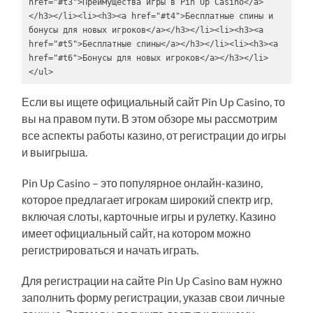
href="#t3">Преимущества игры в Pin Up Casino</a>
</h3></li><li><h3><a href="#t4">Бесплатные спины и 
бонусы для новых игроков</a></h3></li><li><h3><a 
href="#t5">Бесплатные спины</a></h3></li><li><h3><a 
href="#t6">Бонусы для новых игроков</a></h3></li>
Если вы ищете официальный сайт Pin Up Casino, то
вы на правом пути. В этом обзоре мы рассмотрим
все аспекты работы казино, от регистрации до игры
и выигрыша.
Pin Up Casino – это популярное онлайн-казино,
которое предлагает игрокам широкий спектр игр,
включая слоты, карточные игры и рулетку. Казино
имеет официальный сайт, на котором можно
регистрироваться и начать играть.
Для регистрации на сайте Pin Up Casino вам нужно
заполнить форму регистрации, указав свои личные