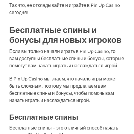
Так что, не откладывайте и играйте в Pin Up Casino
сегодня!
Бесплатные спины и
бонусы для новых игроков
Если вы только начали играть в Pin Up Casino, то
вам доступны бесплатные спины и бонусы, которые
помогут вам начать играть и наслаждаться игрой.
В Pin Up Casino мы знаем, что начало игры может
быть сложным, поэтому мы предлагаем вам
бесплатные спины и бонусы, чтобы помочь вам
начать играть и наслаждаться игрой.
Бесплатные спины
Бесплатные спины – это отличный способ начать