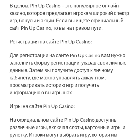
В целом, Pin Up Casino – это популярное онлайн-
казино, которое предлагает игрокам широкий спектр
игр, бонусы и акции. Если вы ищете официальный
сайт Pin Up Casino, то вы на правом пути.
Регистрация на сайте Pin Up Casino:
Для регистрации на сайте Pin Up Casino вам нужно
заполнить форму регистрации, указав свои личные
данные. Затем вы получите доступ к личному
кабинету, где можно управлять аккаунтом,
просматривать историю игр и получать
информацию о выигрышах.
Игры на сайте Pin Up Casino:
На официальном сайте Pin Up Casino доступны
различные игры, включая слоты, карточные игры и
рулетку. Игроки могут выбрать игру, которая им