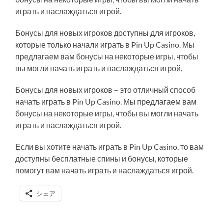
играть и наслаждаться игрой.
Бонусы для новых игроков доступны для игроков,
которые только начали играть в Pin Up Casino. Мы
предлагаем вам бонусы на некоторые игры, чтобы
вы могли начать играть и наслаждаться игрой.
Бонусы для новых игроков – это отличный способ
начать играть в Pin Up Casino. Мы предлагаем вам
бонусы на некоторые игры, чтобы вы могли начать
играть и наслаждаться игрой.
Если вы хотите начать играть в Pin Up Casino, то вам
доступны бесплатные спины и бонусы, которые
помогут вам начать играть и наслаждаться игрой.
シェア