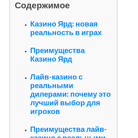
Содержимое
Казино Ярд: новая
реальность в играх
Преимущества
Казино Ярд
Лайв-казино с
реальными
дилерами: почему это
лучший выбор для
игроков
Преимущества лайв-
казино с реальными