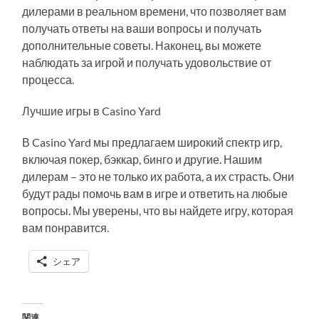
дилерами в реальном времени, что позволяет вам
получать ответы на ваши вопросы и получать
дополнительные советы. Наконец, вы можете
наблюдать за игрой и получать удовольствие от
процесса.
Лучшие игры в Casino Yard
В Casino Yard мы предлагаем широкий спектр игр,
включая покер, бэккар, бинго и другие. Нашим
дилерам – это не только их работа, а их страсть. Они
будут рады помочь вам в игре и ответить на любые
вопросы. Мы уверены, что вы найдете игру, которая
вам понравится.
シェア
関連