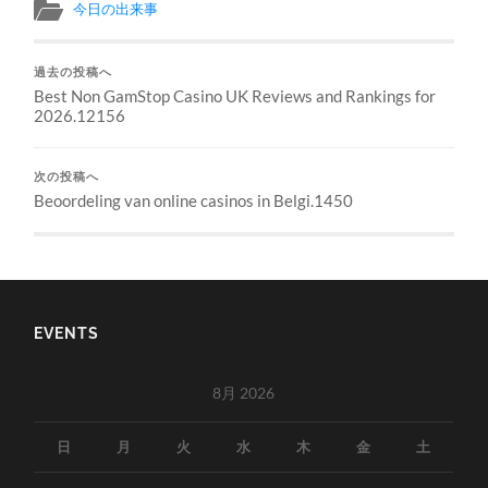
今日の出来事
過去の投稿へ
Best Non GamStop Casino UK Reviews and Rankings for
2026.12156
次の投稿へ
Beoordeling van online casinos in Belgi.1450
EVENTS
8月 2026
日
月
火
水
木
金
土