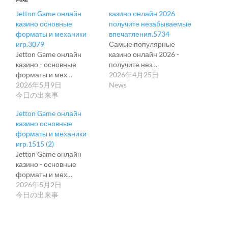
Jetton Game онлайн
казино онлайн 2026
казино основные
получите незабываемые
форматы и механики
впечатления.5734
игр.3079
Самые популярные
Jetton Game онлайн
казино онлайн 2026 -
казино - основные
получите нез…
форматы и мех…
2026年4月25日
2026年5月9日
News
今日の出来事
Jetton Game онлайн
казино основные
форматы и механики
игр.1515 (2)
Jetton Game онлайн
казино - основные
форматы и мех…
2026年5月2日
今日の出来事