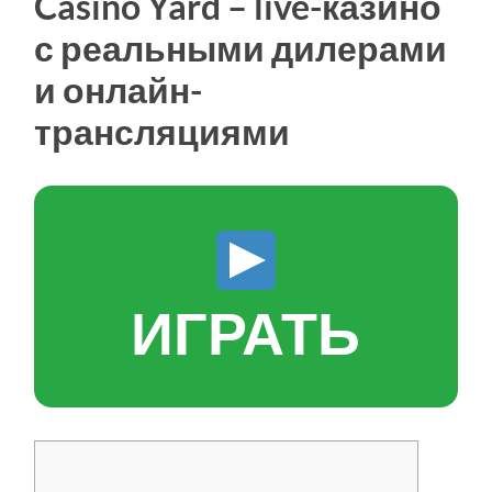
Casino Yard – live-казино
る
с реальными дилерами
и онлайн-
трансляциями
ИГРАТЬ