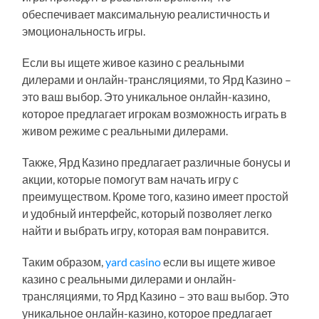
обеспечивает максимальную реалистичность и
эмоциональность игры.
Если вы ищете живое казино с реальными
дилерами и онлайн-трансляциями, то Ярд Казино –
это ваш выбор. Это уникальное онлайн-казино,
которое предлагает игрокам возможность играть в
живом режиме с реальными дилерами.
Также, Ярд Казино предлагает различные бонусы и
акции, которые помогут вам начать игру с
преимуществом. Кроме того, казино имеет простой
и удобный интерфейс, который позволяет легко
найти и выбрать игру, которая вам понравится.
Таким образом,
yard casino
если вы ищете живое
казино с реальными дилерами и онлайн-
трансляциями, то Ярд Казино – это ваш выбор. Это
уникальное онлайн-казино, которое предлагает