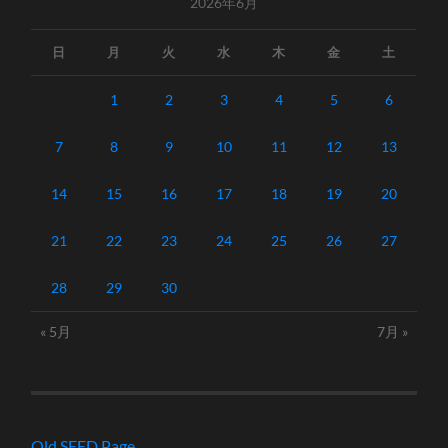
2026年6月
日
月
火
水
木
金
土
1
2
3
4
5
6
7
8
9
10
11
12
13
14
15
16
17
18
19
20
21
22
23
24
25
26
27
28
29
30
« 5月
7月 »
Old SEED Page