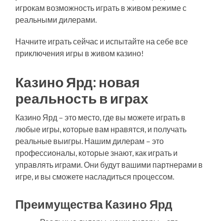
игрокам возможность играть в живом режиме с
реальными дилерами.
Начните играть сейчас и испытайте на себе все
приключения игры в живом казино!
Казино Ярд: новая
реальность в играх
Казино Ярд – это место, где вы можете играть в
любые игры, которые вам нравятся, и получать
реальные выигры. Нашим дилерам – это
профессионалы, которые знают, как играть и
управлять играми. Они будут вашими партнерами в
игре, и вы сможете насладиться процессом.
Преимущества Казино Ярд