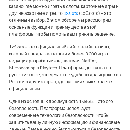
казино, где можно играть в слоты, карточные игры и
другие азартные игры, то
1xslots
(1хСлотс) – это
отличный выбор. В этом обзоре мы рассмотрим
основные функции и преимущества этой
платформы, чтобы помочь вам принять решение.
1xSlots – это официальный сайт онлайн казино,
который предлагает игрокам более 3 000 игр от
ведущих разработчиков, включая NetEnt,
Microgaming и Playtech. Платформа доступна на
русском языке, что делает ее удобной для игроков из
России и других стран, где русский язык является
официальным.
Один из основных преимуществ 1xSlots – это его
безопасность. Платформа использует
современные технологии безопасности, чтобы
защитить вашу личную информацию и финансовые
данные. Вам не нужно беспокоиться о безопасности