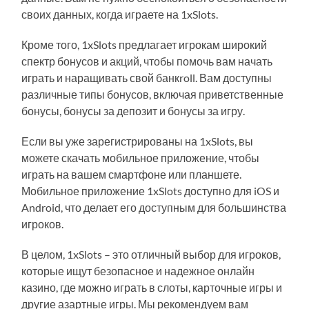
своих данных, когда играете на 1xSlots.
Кроме того, 1xSlots предлагает игрокам широкий
спектр бонусов и акций, чтобы помочь вам начать
играть и наращивать свой банкroll. Вам доступны
различные типы бонусов, включая приветственные
бонусы, бонусы за депозит и бонусы за игру.
Если вы уже зарегистрированы на 1xSlots, вы
можете скачать мобильное приложение, чтобы
играть на вашем смартфоне или планшете.
Мобильное приложение 1xSlots доступно для iOS и
Android, что делает его доступным для большинства
игроков.
В целом, 1xSlots – это отличный выбор для игроков,
которые ищут безопасное и надежное онлайн
казино, где можно играть в слоты, карточные игры и
другие азартные игры. Мы рекомендуем вам