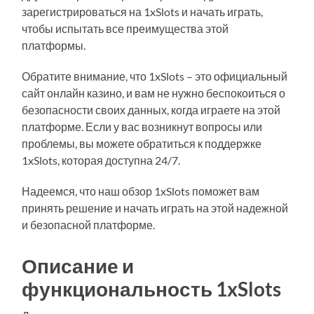
зарегистрироваться на 1xSlots и начать играть,
чтобы испытать все преимущества этой
платформы.
Обратите внимание, что 1xSlots – это официальный
сайт онлайн казино, и вам не нужно беспокоиться о
безопасности своих данных, когда играете на этой
платформе. Если у вас возникнут вопросы или
проблемы, вы можете обратиться к поддержке
1xSlots, которая доступна 24/7.
Надеемся, что наш обзор 1xSlots поможет вам
принять решение и начать играть на этой надежной
и безопасной платформе.
Описание и
функциональность 1xSlots