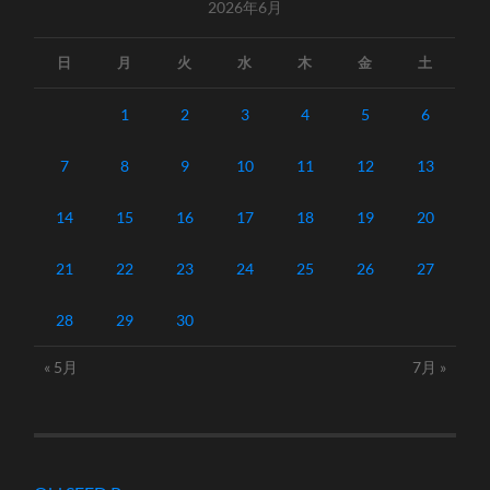
2026年6月
日
月
火
水
木
金
土
1
2
3
4
5
6
7
8
9
10
11
12
13
14
15
16
17
18
19
20
21
22
23
24
25
26
27
28
29
30
« 5月
7月 »