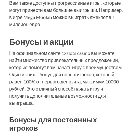
Вам также доступны прогрессивные игры, которые
могут принести вам большие выигрыши. Например,
в игре Mega Moolah можно выиграть джекпот в 1
миллион евро!
Бонусы и акции
На официальном сайте 1xslots casino вы можете
найти множество привлекательных предложений,
которые помогут вам начать игру с преимуществом.
Один из них – бонус для новых игроков, который
равен 100% от первого депозита, максимум 10000
рублей. Это отличный способ начать игру и
получить дополнительные возможности для
выигрыша.
Бонусы для постоянных
игроков