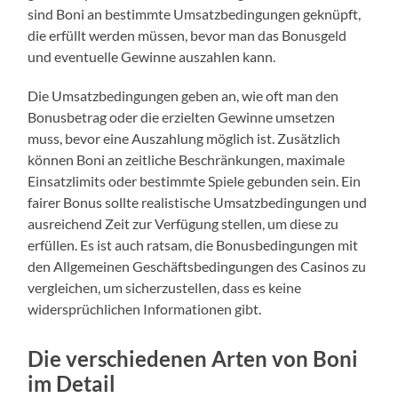
sind Boni an bestimmte Umsatzbedingungen geknüpft,
die erfüllt werden müssen, bevor man das Bonusgeld
und eventuelle Gewinne auszahlen kann.
Die Umsatzbedingungen geben an, wie oft man den
Bonusbetrag oder die erzielten Gewinne umsetzen
muss, bevor eine Auszahlung möglich ist. Zusätzlich
können Boni an zeitliche Beschränkungen, maximale
Einsatzlimits oder bestimmte Spiele gebunden sein. Ein
fairer Bonus sollte realistische Umsatzbedingungen und
ausreichend Zeit zur Verfügung stellen, um diese zu
erfüllen. Es ist auch ratsam, die Bonusbedingungen mit
den Allgemeinen Geschäftsbedingungen des Casinos zu
vergleichen, um sicherzustellen, dass es keine
widersprüchlichen Informationen gibt.
Die verschiedenen Arten von Boni
im Detail