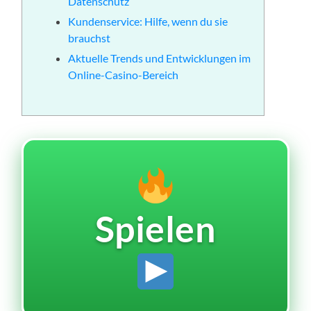
Datenschutz
Kundenservice: Hilfe, wenn du sie
brauchst
Aktuelle Trends und Entwicklungen im
Online-Casino-Bereich
Spielen