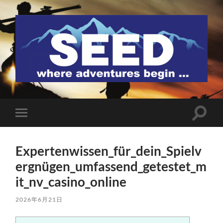
SEED
検
モ
索
バ
フ
イ
ィ
ル
ー
Expertenwissen_für_dein_Spielv
メ
ル
ニ
ergnügen_umfassend_getestet_m
ド
ュ
を
ー
it_nv_casino_online
切
を
り
切
替
り
2026年6月21日
え
替
る
え