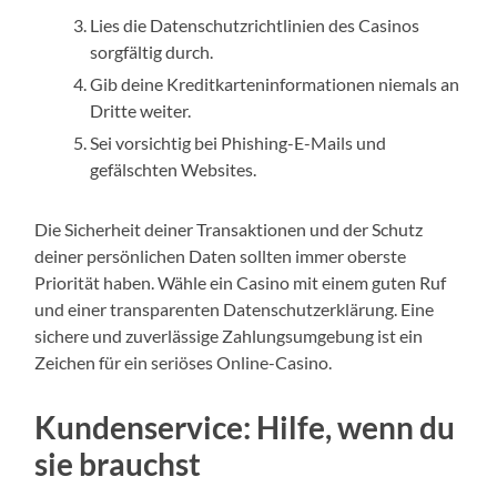
Lies die Datenschutzrichtlinien des Casinos
sorgfältig durch.
Gib deine Kreditkarteninformationen niemals an
Dritte weiter.
Sei vorsichtig bei Phishing-E-Mails und
gefälschten Websites.
Die Sicherheit deiner Transaktionen und der Schutz
deiner persönlichen Daten sollten immer oberste
Priorität haben. Wähle ein Casino mit einem guten Ruf
und einer transparenten Datenschutzerklärung. Eine
sichere und zuverlässige Zahlungsumgebung ist ein
Zeichen für ein seriöses Online-Casino.
Kundenservice: Hilfe, wenn du
sie brauchst