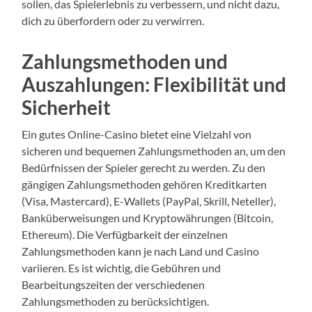
sollen, das Spielerlebnis zu verbessern, und nicht dazu,
dich zu überfordern oder zu verwirren.
Zahlungsmethoden und
Auszahlungen: Flexibilität und
Sicherheit
Ein gutes Online-Casino bietet eine Vielzahl von
sicheren und bequemen Zahlungsmethoden an, um den
Bedürfnissen der Spieler gerecht zu werden. Zu den
gängigen Zahlungsmethoden gehören Kreditkarten
(Visa, Mastercard), E-Wallets (PayPal, Skrill, Neteller),
Banküberweisungen und Kryptowährungen (Bitcoin,
Ethereum). Die Verfügbarkeit der einzelnen
Zahlungsmethoden kann je nach Land und Casino
variieren. Es ist wichtig, die Gebühren und
Bearbeitungszeiten der verschiedenen
Zahlungsmethoden zu berücksichtigen.