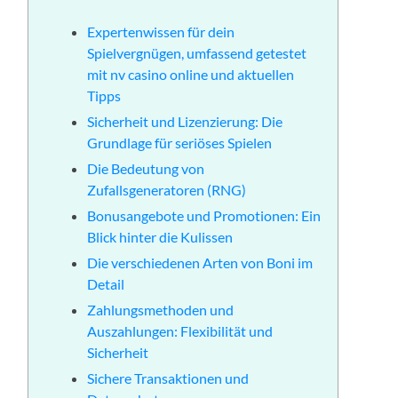
る
Expertenwissen für dein
Spielvergnügen, umfassend getestet
mit nv casino online und aktuellen
Tipps
Sicherheit und Lizenzierung: Die
Grundlage für seriöses Spielen
Die Bedeutung von
Zufallsgeneratoren (RNG)
Bonusangebote und Promotionen: Ein
Blick hinter die Kulissen
Die verschiedenen Arten von Boni im
Detail
Zahlungsmethoden und
Auszahlungen: Flexibilität und
Sicherheit
Sichere Transaktionen und