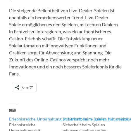
Die steigende Beliebtheit von Live-Dealer-Spielen ist
ebenfalls ein bemerkenswerter Trend. Live-Dealer-
Spiele ermöglichen es den Spielern, mit echten Dealern
in Echtzeit zu interagieren, was ein authentischeres
Casino-Erlebnis schafft. Die Entwicklung neuer
Spielautomaten mit innovativen Funktionen und
Grafiken sorgt für Abwechslung und Spannung. Die
Zukunft des Online-Casinos verspricht noch mehr
Innovationen und ein noch besseres Spielerlebnis für die
Fans.
シェア
関連
Erlebnisreiche_Unterhaltung_mit_thorfortune_casino_für_ambition
Sicherheit_beim_Spielen_mit_paypal_
Erlebnisreiche
Sicherheit beim Spielen
Unterhaltung mit
mit paypal online casino