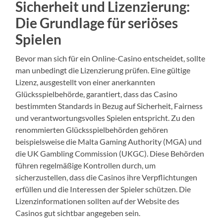
Sicherheit und Lizenzierung:
Die Grundlage für seriöses
Spielen
Bevor man sich für ein Online-Casino entscheidet, sollte
man unbedingt die Lizenzierung prüfen. Eine gültige
Lizenz, ausgestellt von einer anerkannten
Glücksspielbehörde, garantiert, dass das Casino
bestimmten Standards in Bezug auf Sicherheit, Fairness
und verantwortungsvolles Spielen entspricht. Zu den
renommierten Glücksspielbehörden gehören
beispielsweise die Malta Gaming Authority (MGA) und
die UK Gambling Commission (UKGC). Diese Behörden
führen regelmäßige Kontrollen durch, um
sicherzustellen, dass die Casinos ihre Verpflichtungen
erfüllen und die Interessen der Spieler schützen. Die
Lizenzinformationen sollten auf der Website des
Casinos gut sichtbar angegeben sein.