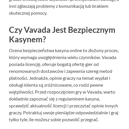
inni zgłaszają problemy z komunikacją lub brakiem
skutecznej pomocy.
Czy Vavada Jest Bezpiecznym
Kasynem?
Ocena bezpieczeństwa kasyna online to złożony proces,
który wymaga uwzględnienia wielu czynników. Vavada
posiada licencję, oferuje bogatą ofertę gier od
renomowanych dostawców i zapewnia szereg metod
płatności. Jednakże, opinie graczy na temat wypłat i
obsługi klienta są zróżnicowane, co rodzi pewne
wątpliwości. Przed rozpoczęciem gry w Vavada, warto
dokładnie zapoznać się z regulaminem kasyna,
sprawdzić aktualność licencji i przeczytać opinie innych
graczy. Potraktuj swoje pieniądze odpowiedzialnie i graj
tylko tyle, ile możesz sobie pozwolić przegrać.