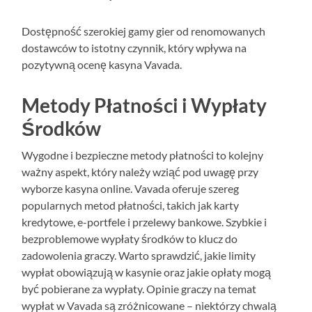
Dostępność szerokiej gamy gier od renomowanych
dostawców to istotny czynnik, który wpływa na
pozytywną ocenę kasyna Vavada.
Metody Płatności i Wypłaty
Środków
Wygodne i bezpieczne metody płatności to kolejny
ważny aspekt, który należy wziąć pod uwagę przy
wyborze kasyna online. Vavada oferuje szereg
popularnych metod płatności, takich jak karty
kredytowe, e-portfele i przelewy bankowe. Szybkie i
bezproblemowe wypłaty środków to klucz do
zadowolenia graczy. Warto sprawdzić, jakie limity
wypłat obowiązują w kasynie oraz jakie opłaty mogą
być pobierane za wypłaty. Opinie graczy na temat
wypłat w Vavada są zróżnicowane – niektórzy chwalą