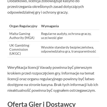
Dodatkowo, licencja zobowiązuje kasyno do
przestrzegania określonych zasad dotyczących
odpowiedzialnej gry i ochrony graczy.
Organ Regulacyjny
Wymagania
Malta Gaming
Regularne audyty, ochrona graczy,
Authority (MGA)
uczciwość gier
UK Gambling
Wysokie standardy bezpieczeństwa,
Commission
odpowiedzialna gra, transparentność
(UKGC)
Weryfikacja licencji Vavady powinna być pierwszym
krokiem przed rozpoczęciem gry. Informacje na temat
licencji oraz organu regulacyjnego powinny być łatwo
dostępne na stronie kasyna. Brak tych informacji lub ich
nieaktualność powinna być sygnałem ostrzegawczym.
Oferta Gier i Dostawcy