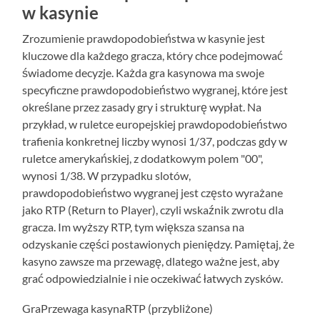
w kasynie
Zrozumienie prawdopodobieństwa w kasynie jest
kluczowe dla każdego gracza, który chce podejmować
świadome decyzje. Każda gra kasynowa ma swoje
specyficzne prawdopodobieństwo wygranej, które jest
określane przez zasady gry i strukturę wypłat. Na
przykład, w ruletce europejskiej prawdopodobieństwo
trafienia konkretnej liczby wynosi 1/37, podczas gdy w
ruletce amerykańskiej, z dodatkowym polem "00",
wynosi 1/38. W przypadku slotów,
prawdopodobieństwo wygranej jest często wyrażane
jako RTP (Return to Player), czyli wskaźnik zwrotu dla
gracza. Im wyższy RTP, tym większa szansa na
odzyskanie części postawionych pieniędzy. Pamiętaj, że
kasyno zawsze ma przewagę, dlatego ważne jest, aby
grać odpowiedzialnie i nie oczekiwać łatwych zysków.
GraPrzewaga kasynaRTP (przybliżone)