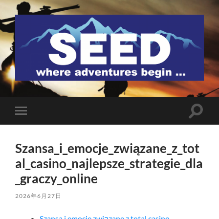
SEED
検
モ
索
バ
フ
イ
ィ
ル
ー
Szansa_i_emocje_związane_z_tot
メ
ル
ニ
al_casino_najlepsze_strategie_dla
ド
ュ
を
ー
_graczy_online
切
を
り
切
替
り
2026年6月27日
え
替
る
え
Szansa i emocje związane z total casino –