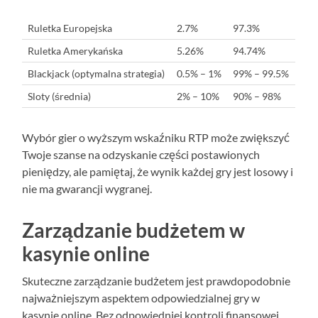
Ruletka Europejska
2.7%
97.3%
Ruletka Amerykańska
5.26%
94.74%
Blackjack (optymalna strategia)
0.5% – 1%
99% – 99.5%
Sloty (średnia)
2% – 10%
90% – 98%
Wybór gier o wyższym wskaźniku RTP może zwiększyć
Twoje szanse na odzyskanie części postawionych
pieniędzy, ale pamiętaj, że wynik każdej gry jest losowy i
nie ma gwarancji wygranej.
Zarządzanie budżetem w
kasynie online
Skuteczne zarządzanie budżetem jest prawdopodobnie
najważniejszym aspektem odpowiedzialnej gry w
kasynie online. Bez odpowiedniej kontroli finansowej