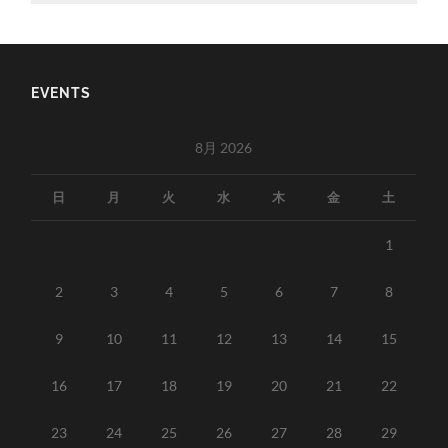
EVENTS
8月 2026
日
月
火
水
木
金
土
1
2
3
4
5
6
7
8
9
10
11
12
13
14
15
16
17
18
19
20
21
22
23
24
25
26
27
28
29