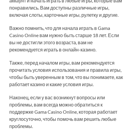
аккаунт и начать играть в любые игры, которые вам
понравились. Вам доступны различные игры,
включая слоты, карточные игры, рулетку и другие.
Важно помнить, что для начала играть в Gama
Casino Online вам нужно быть старше 18 лет. Если
вы не достигли этого возраста, вам не
рекомендуется играть в онлайн-казино.
Также, перед началом игры, вам рекомендуется
прочитать условия использования и правила игры,
чтобы быть уверенным в том, что вы понимаете, как
работает казино и какие условия игры.
Наконец, если у вас возникнут вопросы или
проблемы, вам всегда можно обратиться к
поддержке Gama Casino Online, которая работает
круглосуточно, чтобы помочь вам решить любые
проблемы.