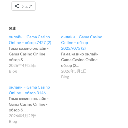
シェア
関連
онлайн – Gama Casino
онлайн – Gama Casino
Online – обзор.7427 (2)
Online – обзор
Гама казино онлайн -
2025.9075 (2)
Gama Casino Online -
Гама казино онлайн -
обзор &l…
Gama Casino Online -
2026年4月25日
обзор (2…
Blog
2026年5月1日
Blog
онлайн – Gama Casino
Online – обзор.3146
Гама казино онлайн -
Gama Casino Online -
обзор &l…
2026年4月29日
Blog