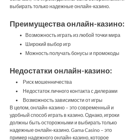
выбирать только надежные онлайн-казино.
Преимущества онлайн-казино:
Возможность играть из любой точки мира
Широкий выбор игр
Можность получать бонусы и промокоды
Недостатки онлайн-казино:
Риск мошенничества
Недостаток личного контакта с дилерами
Возможность зависимости от игры
В целом, онлайн-казино – это современный и
удобный способ играть в казино. Однако, игроки
должны быть осторожными и выбирать только
надежные онлайн-казино. Gama Casino – это
пример надежного онлайн-казино, которое