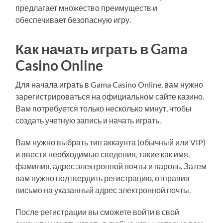
предлагает множество преимуществ и
обеспечивает безопасную игру.
Как начать играть в Gama
Casino Online
Для начала играть в Gama Casino Online, вам нужно
зарегистрироваться на официальном сайте казино.
Вам потребуется только несколько минут, чтобы
создать учетную запись и начать играть.
Вам нужно выбрать тип аккаунта (обычный или VIP)
и ввести необходимые сведения, такие как имя,
фамилия, адрес электронной почты и пароль. Затем
вам нужно подтвердить регистрацию, отправив
письмо на указанный адрес электронной почты.
После регистрации вы сможете войти в свой