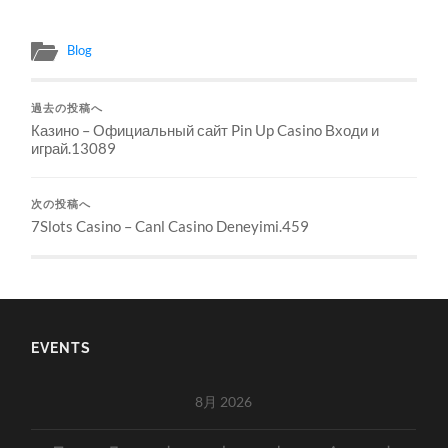
Blog
過去の投稿へ
Казино – Официальный сайт Pin Up Casino Входи и
играй.13089
次の投稿へ
7Slots Casino – Canl Casino Deneyimi.459
EVENTS
8月 2026