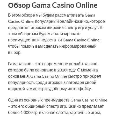
Обзор Gama Casino Online
В этом обзоре мы будем рассматривать Gama
Casino Online, популярный онлайн-казино, которое
предлагает игрокам широкий спектр игр и услуг. В
этом обзоре мы будем анализировать
преимущества и недостатки Gama Casino Online,
чтобы помочь вам сделать информированный
выбор.
Гама казино – это современное онлайн-казино,
которое было основано в 2020 году. С момента
основания, Gama Casino Online быстро приобрел
популярность среди игроков, благодаря своей
широкой гамме игр и удобному интерфейсу.
Один из основных преимуществ Gama Casino Online
– это его обширный спектр игр. Казино предлагает
более 1 000 игр, включая слоты, карточные игры,