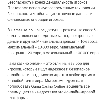
безопасность и конфиденциальность игроков.
Платформа использует современные технологии
безопасности, чтобы защитить личные данные и
финансовые операции игроков.
В Gama Casino Online доступны различные способы
оплаты, включая кредитные карты, электронные
деньги и другие. Минимальный депозит – 10 евро, а
максимальный – 10 000 евро. Минимальный
выигрыш – 20 евро, а максимальный – 100 000 евро.
Гама казино онлайн – это отличный выбор для
игроков, которые ищут надежное и безопасное
онлайн-казино, где можно играть в любое время и
из любой точки мира. Мы рекомендуем вам
попробовать Gama Casino Online и оценить все
преимущества и недостатки этой онлайн-игровой
платформы.