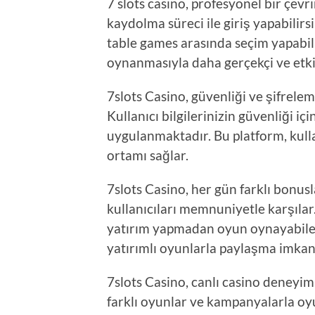
7 slots casino, profesyonel bir çevr
kaydolma süreci ile giriş yapabilirsi
table games arasında seçim yapabilir
oynanmasıyla daha gerçekçi ve etki
7slots Casino, güvenliği ve şifrelem
Kullanıcı bilgilerinizin güvenliği i
uygulanmaktadır. Bu platform, kulla
ortamı sağlar.
7slots Casino, her gün farklı bonu
kullanıcıları memnuniyetle karşılar
yatırım yapmadan oyun oynayabilec
yatırımlı oyunlarla paylaşma imkan
7slots Casino, canlı casino deneyim
farklı oyunlar ve kampanyalarla o