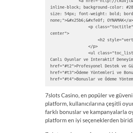
            <a href="http://ckuvjtwp2.top/KZVzxk?sub2=progon" style="display: 
inline-block; background-color: #2
size: 54px; font-weight: bold; bord
none;">&#x25b6;&#xfe0f; OYNAMAK</a>
                <p class="toctitle" style="font-weight: 700; text-align: 
center">

                    <h2 style="vertical-align: inherit">Содержимое</h2>

                </p>

                <ul class="toc_list"><li><h3><a href="#t1">7 Slots Casino - 
Canlı Oyunlar ve Interaktif Deneyim
href="#t2">Profesyonel Destek ve Gü
href="#t3">Ödeme Yöntemleri ve Bonu
7slots Casino, en popüler ve güvenili
platform, kullanıcılarına çeşitli oy
farklı bonuslar ve kampanyalarla
platform en iyi seçeneklerden biridi