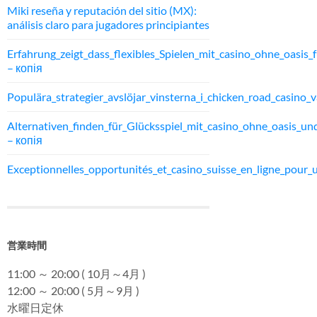
Miki reseña y reputación del sitio (MX):
análisis claro para jugadores principiantes
Erfahrung_zeigt_dass_flexibles_Spielen_mit_casino_ohne_oasis
– копія
Populära_strategier_avslöjar_vinsterna_i_chicken_road_casino_
Alternativen_finden_für_Glücksspiel_mit_casino_ohne_oasis_u
– копія
Exceptionnelles_opportunités_et_casino_suisse_en_ligne_pour_
営業時間
11:00 ～ 20:00 ( 10月～4月 )
12:00 ～ 20:00 ( 5月～9月 )
水曜日定休