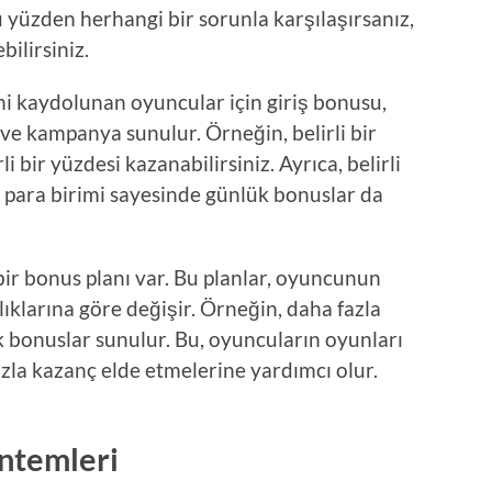
u yüzden herhangi bir sorunla karşılaşırsanız,
bilirsiniz.
eni kaydolunan oyuncular için giriş bonusu,
ve kampanya sunulur. Örneğin, belirli bir
 bir yüzdesi kazanabilirsiniz. Ayrıca, belirli
 para birimi sayesinde günlük bonuslar da
 bir bonus planı var. Bu planlar, oyuncunun
ıklarına göre değişir. Örneğin, daha fazla
 bonuslar sunulur. Bu, oyuncuların oyunları
zla kazanç elde etmelerine yardımcı olur.
ntemleri