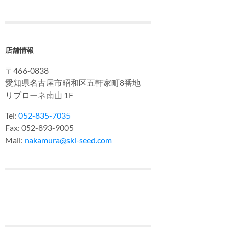
店舗情報
〒466-0838
愛知県名古屋市昭和区五軒家町8番地
リブローネ南山 1F
Tel:
052-835-7035
Fax: 052-893-9005
Mail:
nakamura@ski-seed.com