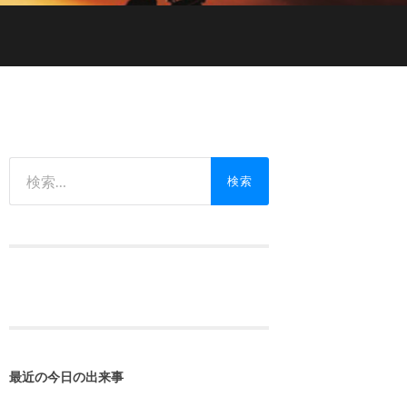
検
索:
最近の今日の出来事