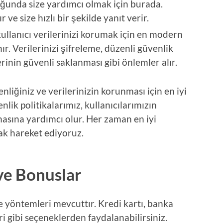
uğunda size yardımcı olmak için burada.
 ve size hızlı bir şekilde yanıt verir.
 kullanıcı verilerinizi korumak için en modern
ır. Verilerinizi şifreleme, düzenli güvenlik
erinin güvenli saklanması gibi önlemler alır.
liğiniz ve verilerinizin korunması için en iyi
ik politikalarımız, kullanıcılarımızın
asına yardımcı olur. Her zaman en iyi
ak hareket ediyoruz.
e Bonuslar
me yöntemleri mevcuttır. Kredi kartı, banka
ri gibi seçeneklerden faydalanabilirsiniz.