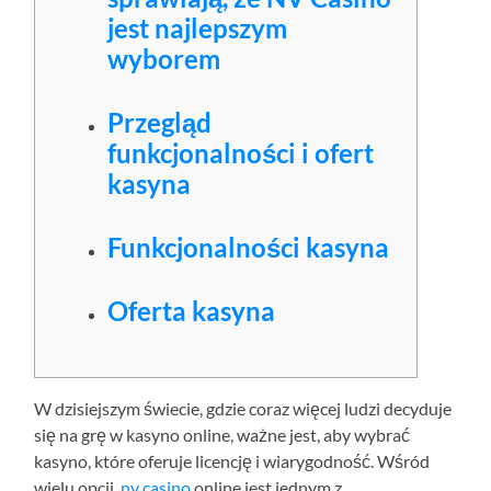
jest najlepszym
wyborem
Przegląd
funkcjonalności i ofert
kasyna
Funkcjonalności kasyna
Oferta kasyna
W dzisiejszym świecie, gdzie coraz więcej ludzi decyduje
się na grę w kasyno online, ważne jest, aby wybrać
kasyno, które oferuje licencję i wiarygodność. Wśród
wielu opcji,
nv casino
online jest jednym z