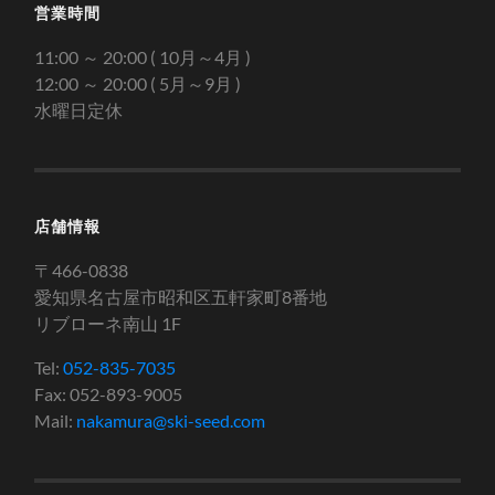
営業時間
11:00 ～ 20:00 ( 10月～4月 )
12:00 ～ 20:00 ( 5月～9月 )
水曜日定休
店舗情報
〒466-0838
愛知県名古屋市昭和区五軒家町8番地
リブローネ南山 1F
Tel:
052-835-7035
Fax: 052-893-9005
Mail:
nakamura@ski-seed.com