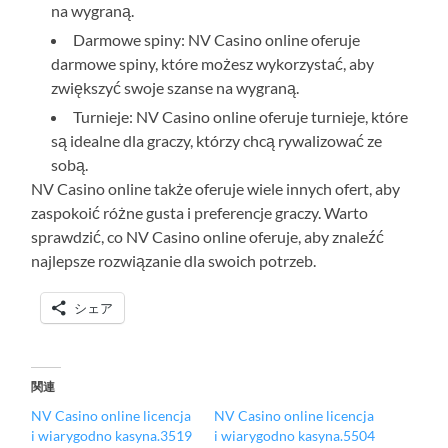
na wygraną.
Darmowe spiny: NV Casino online oferuje
darmowe spiny, które możesz wykorzystać, aby
zwiększyć swoje szanse na wygraną.
Turnieje: NV Casino online oferuje turnieje, które
są idealne dla graczy, którzy chcą rywalizować ze
sobą.
NV Casino online także oferuje wiele innych ofert, aby
zaspokoić różne gusta i preferencje graczy. Warto
sprawdzić, co NV Casino online oferuje, aby znaleźć
najlepsze rozwiązanie dla swoich potrzeb.
シェア
関連
NV Casino online licencja
NV Casino online licencja
i wiarygodno kasyna.3519
i wiarygodno kasyna.5504