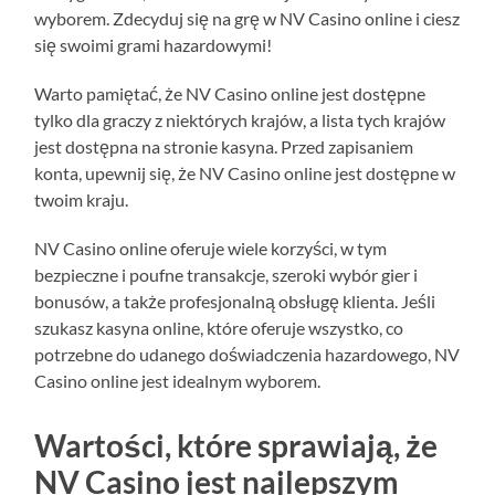
wyborem. Zdecyduj się na grę w NV Casino online i ciesz
się swoimi grami hazardowymi!
Warto pamiętać, że NV Casino online jest dostępne
tylko dla graczy z niektórych krajów, a lista tych krajów
jest dostępna na stronie kasyna. Przed zapisaniem
konta, upewnij się, że NV Casino online jest dostępne w
twoim kraju.
NV Casino online oferuje wiele korzyści, w tym
bezpieczne i poufne transakcje, szeroki wybór gier i
bonusów, a także profesjonalną obsługę klienta. Jeśli
szukasz kasyna online, które oferuje wszystko, co
potrzebne do udanego doświadczenia hazardowego, NV
Casino online jest idealnym wyborem.
Wartości, które sprawiają, że
NV Casino jest najlepszym