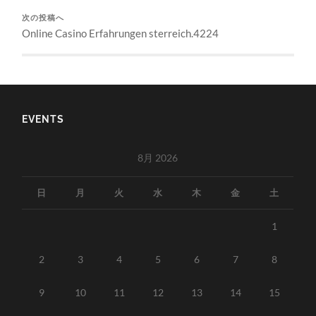
次の投稿へ
Online Casino Erfahrungen sterreich.4224
EVENTS
8月 2026
日
月
火
水
木
金
土
1
2
3
4
5
6
7
8
9
10
11
12
13
14
15