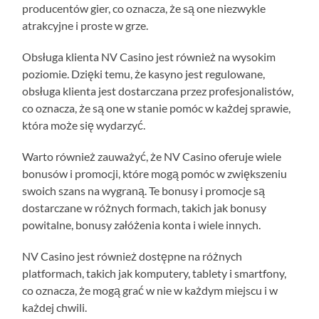
producentów gier, co oznacza, że są one niezwykle
atrakcyjne i proste w grze.
Obsługa klienta NV Casino jest również na wysokim
poziomie. Dzięki temu, że kasyno jest regulowane,
obsługa klienta jest dostarczana przez profesjonalistów,
co oznacza, że są one w stanie pomóc w każdej sprawie,
która może się wydarzyć.
Warto również zauważyć, że NV Casino oferuje wiele
bonusów i promocji, które mogą pomóc w zwiększeniu
swoich szans na wygraną. Te bonusy i promocje są
dostarczane w różnych formach, takich jak bonusy
powitalne, bonusy załóżenia konta i wiele innych.
NV Casino jest również dostępne na różnych
platformach, takich jak komputery, tablety i smartfony,
co oznacza, że mogą grać w nie w każdym miejscu i w
każdej chwili.