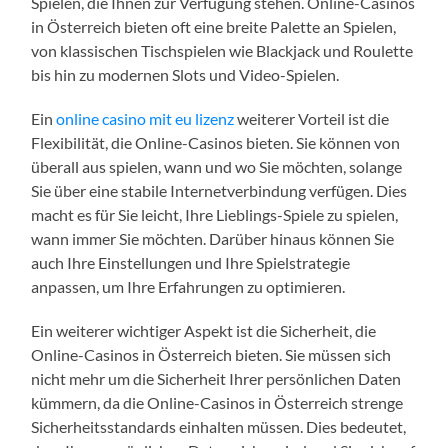
Spielen, die Ihnen zur Verfügung stehen. Online-Casinos
in Österreich bieten oft eine breite Palette an Spielen,
von klassischen Tischspielen wie Blackjack und Roulette
bis hin zu modernen Slots und Video-Spielen.
Ein
online casino mit eu lizenz
weiterer Vorteil ist die
Flexibilität, die Online-Casinos bieten. Sie können von
überall aus spielen, wann und wo Sie möchten, solange
Sie über eine stabile Internetverbindung verfügen. Dies
macht es für Sie leicht, Ihre Lieblings-Spiele zu spielen,
wann immer Sie möchten. Darüber hinaus können Sie
auch Ihre Einstellungen und Ihre Spielstrategie
anpassen, um Ihre Erfahrungen zu optimieren.
Ein weiterer wichtiger Aspekt ist die Sicherheit, die
Online-Casinos in Österreich bieten. Sie müssen sich
nicht mehr um die Sicherheit Ihrer persönlichen Daten
kümmern, da die Online-Casinos in Österreich strenge
Sicherheitsstandards einhalten müssen. Dies bedeutet,