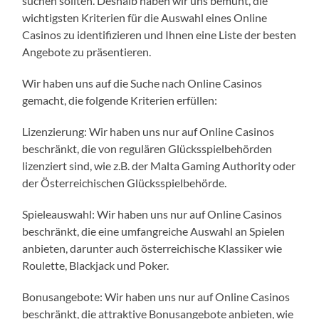
suchen sollten. Deshalb haben wir uns bemüht, die
wichtigsten Kriterien für die Auswahl eines Online
Casinos zu identifizieren und Ihnen eine Liste der besten
Angebote zu präsentieren.
Wir haben uns auf die Suche nach Online Casinos
gemacht, die folgende Kriterien erfüllen:
Lizenzierung: Wir haben uns nur auf Online Casinos
beschränkt, die von regulären Glücksspielbehörden
lizenziert sind, wie z.B. der Malta Gaming Authority oder
der Österreichischen Glücksspielbehörde.
Spieleauswahl: Wir haben uns nur auf Online Casinos
beschränkt, die eine umfangreiche Auswahl an Spielen
anbieten, darunter auch österreichische Klassiker wie
Roulette, Blackjack und Poker.
Bonusangebote: Wir haben uns nur auf Online Casinos
beschränkt, die attraktive Bonusangebote anbieten, wie