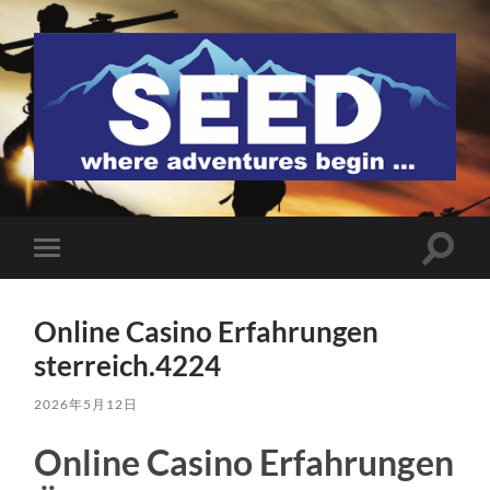
SEED
検
モ
索
バ
フ
イ
ィ
ル
ー
Online Casino Erfahrungen
メ
ル
ニ
sterreich.4224
ド
ュ
を
ー
切
を
2026年5月12日
り
切
替
り
え
Online Casino Erfahrungen
替
る
え