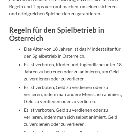
Regeln und Tipps vertraut machen, um einen sicheren
und erfolgreichen Spielbetrieb zu garantieren.
Regeln für den Spielbetrieb in
Österreich
Das Alter von 18 Jahren ist das Mindestalter für
den Spielbetrieb in Österreich.
Es ist verboten, Kinder und Jugendliche unter 18
Jahren zu betreuen oder zu animieren, um Geld
zu verdienen oder zu verlieren.
Es ist verboten, Geld zu verdienen oder zu
verlieren, indem man andere Menschen animiert,
Geld zu verdienen oder zu verlieren.
Es ist verboten, Geld zu verdienen oder zu
verlieren, indem man sich selbst animiert, Geld
zu verdienen oder zu verlieren.