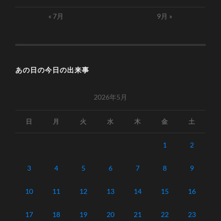
« 7月
9月 »
あの日の今日の出来事
2026年5月
日
月
火
水
木
金
土
1
2
3
4
5
6
7
8
9
10
11
12
13
14
15
16
17
18
19
20
21
22
23