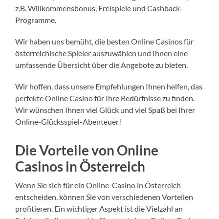
z.B. Willkommensbonus, Freispiele und Cashback-
Programme.
Wir haben uns bemüht, die besten Online Casinos für
österreichische Spieler auszuwählen und Ihnen eine
umfassende Übersicht über die Angebote zu bieten.
Wir hoffen, dass unsere Empfehlungen Ihnen helfen, das
perfekte Online Casino für Ihre Bedürfnisse zu finden.
Wir wünschen Ihnen viel Glück und viel Spaß bei Ihrer
Online-Glücksspiel-Abenteuer!
Die Vorteile von Online
Casinos in Österreich
Wenn Sie sich für ein Online-Casino in Österreich
entscheiden, können Sie von verschiedenen Vorteilen
profitieren. Ein wichtiger Aspekt ist die Vielzahl an