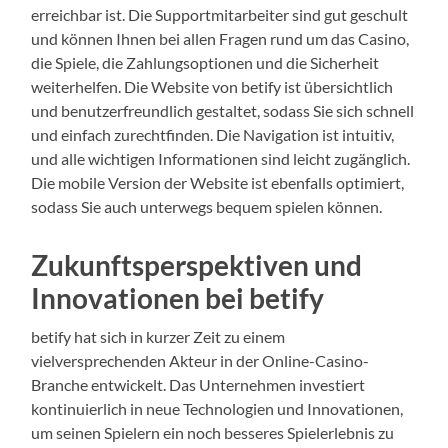
erreichbar ist. Die Supportmitarbeiter sind gut geschult
und können Ihnen bei allen Fragen rund um das Casino,
die Spiele, die Zahlungsoptionen und die Sicherheit
weiterhelfen. Die Website von betify ist übersichtlich
und benutzerfreundlich gestaltet, sodass Sie sich schnell
und einfach zurechtfinden. Die Navigation ist intuitiv,
und alle wichtigen Informationen sind leicht zugänglich.
Die mobile Version der Website ist ebenfalls optimiert,
sodass Sie auch unterwegs bequem spielen können.
Zukunftsperspektiven und
Innovationen bei betify
betify hat sich in kurzer Zeit zu einem
vielversprechenden Akteur in der Online-Casino-
Branche entwickelt. Das Unternehmen investiert
kontinuierlich in neue Technologien und Innovationen,
um seinen Spielern ein noch besseres Spielerlebnis zu