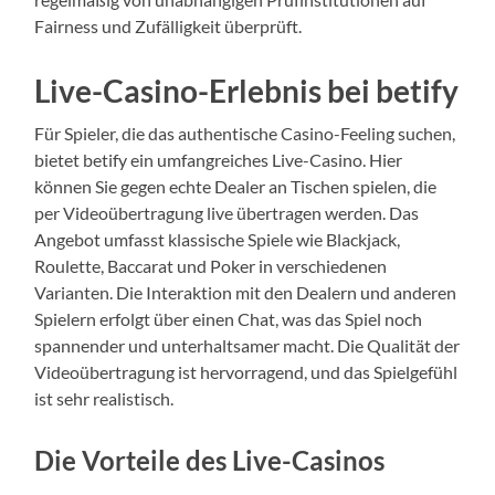
Fairness und Zufälligkeit überprüft.
Live-Casino-Erlebnis bei betify
Für Spieler, die das authentische Casino-Feeling suchen,
bietet betify ein umfangreiches Live-Casino. Hier
können Sie gegen echte Dealer an Tischen spielen, die
per Videoübertragung live übertragen werden. Das
Angebot umfasst klassische Spiele wie Blackjack,
Roulette, Baccarat und Poker in verschiedenen
Varianten. Die Interaktion mit den Dealern und anderen
Spielern erfolgt über einen Chat, was das Spiel noch
spannender und unterhaltsamer macht. Die Qualität der
Videoübertragung ist hervorragend, und das Spielgefühl
ist sehr realistisch.
Die Vorteile des Live-Casinos