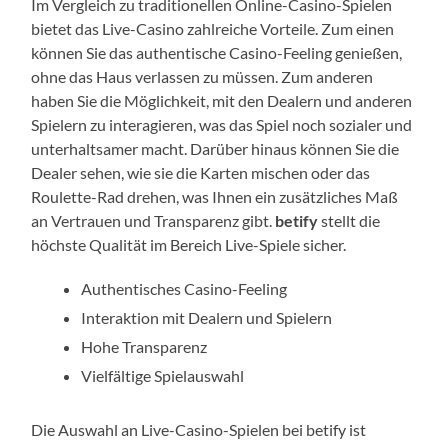
Im Vergleich zu traditionellen Online-Casino-Spielen
bietet das Live-Casino zahlreiche Vorteile. Zum einen
können Sie das authentische Casino-Feeling genießen,
ohne das Haus verlassen zu müssen. Zum anderen
haben Sie die Möglichkeit, mit den Dealern und anderen
Spielern zu interagieren, was das Spiel noch sozialer und
unterhaltsamer macht. Darüber hinaus können Sie die
Dealer sehen, wie sie die Karten mischen oder das
Roulette-Rad drehen, was Ihnen ein zusätzliches Maß
an Vertrauen und Transparenz gibt.
betify
stellt die
höchste Qualität im Bereich Live-Spiele sicher.
Authentisches Casino-Feeling
Interaktion mit Dealern und Spielern
Hohe Transparenz
Vielfältige Spielauswahl
Die Auswahl an Live-Casino-Spielen bei betify ist