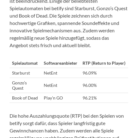
ist beeindruckend. Einige der beliebtesten
Spielautomaten bei betify sind Starburst, Gonzo’s Quest
und Book of Dead. Die Spiele zeichnen sich durch
hochwertige Grafiken, spannende Soundeffekte und
innovative Spielmechanismen aus. Zudem werden
regelmäßig neue Spiele hinzugefügt, sodass das
Angebot stets frisch und aktuell bleibt.
Spielautomat
Softwareanbieter
RTP (Return to Player)
Starburst
NetEnt
96.09%
Gonzo’s
NetEnt
96.00%
Quest
Book of Dead
Play’n GO
96.21%
Die hohe Auszahlungsquote (RTP) bei den Spielen von
betify sorgt dafür, dass Spieler langfristig gute
Gewinnchancen haben. Zudem werden alle Spiele
regelmäßig von unabhängigen Prüfinstitutionen auf