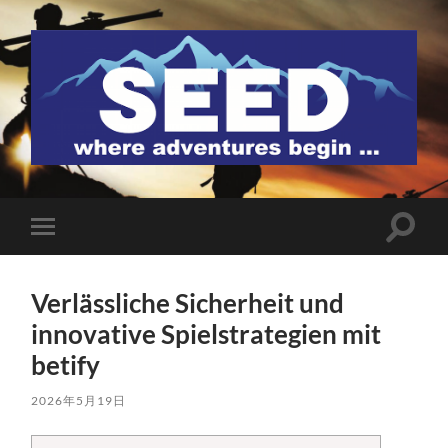
SEED
検
モ
索
バ
フ
イ
ィ
ル
ー
Verlässliche Sicherheit und
メ
ル
ニ
innovative Spielstrategien mit
ド
ュ
を
ー
betify
切
を
り
切
替
り
2026年5月19日
え
替
る
え