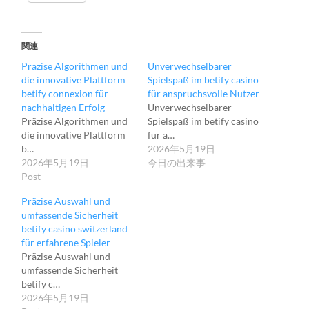
関連
Präzise Algorithmen und
Unverwechselbarer
die innovative Plattform
Spielspaß im betify casino
betify connexion für
für anspruchsvolle Nutzer
nachhaltigen Erfolg
Unverwechselbarer
Präzise Algorithmen und
Spielspaß im betify casino
die innovative Plattform
für a…
b…
2026年5月19日
2026年5月19日
今日の出来事
Post
Präzise Auswahl und
umfassende Sicherheit
betify casino switzerland
für erfahrene Spieler
Präzise Auswahl und
umfassende Sicherheit
betify c…
2026年5月19日