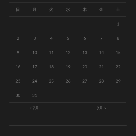
日
月
火
水
木
金
土
1
2
3
4
5
6
7
8
9
10
11
12
13
14
15
16
17
18
19
20
21
22
23
24
25
26
27
28
29
30
31
« 7月
9月 »