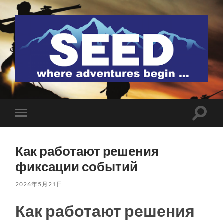
SEED
検
モ
索
バ
フ
イ
ィ
ル
ー
Как работают решения
メ
ル
ニ
фиксации событий
ド
ュ
を
ー
切
を
2026年5月21日
り
切
替
り
え
Как работают решения
替
る
え