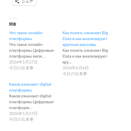
シェア
関連
Что такое онлайн-
Как понять означает Big
платформы
Data и как анализируют
Что такое онлайн-
крупные массивы
платформы Цифровые-
Как понять означает Big
платформы явля…
Data и как анализируют
2026年5月27日
кру…
今日の出来事
2026年6月6日
今日の出来事
Каков означают digital-
платформы
Каков означают digital-
платформы Цифровые-
платформ…
2026年5月27日
今日の出来事