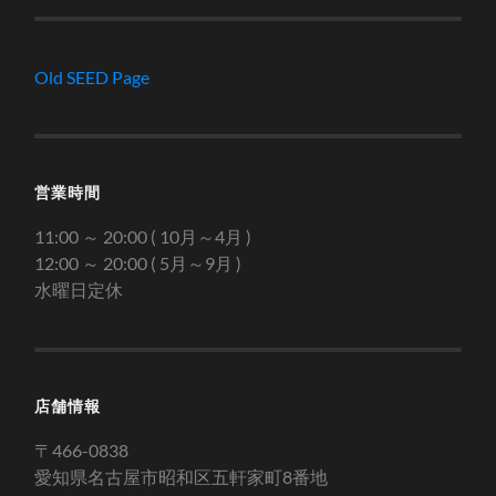
Old SEED Page
営業時間
11:00 ～ 20:00 ( 10月～4月 )
12:00 ～ 20:00 ( 5月～9月 )
水曜日定休
店舗情報
〒466-0838
愛知県名古屋市昭和区五軒家町8番地