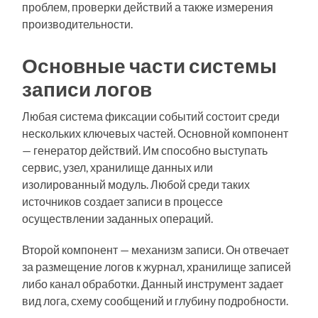
проблем, проверки действий а также измерения
производительности.
Основные части системы
записи логов
Любая система фиксации событий состоит среди
нескольких ключевых частей. Основной компонент
— генератор действий. Им способно выступать
сервис, узел, хранилище данных или
изолированный модуль. Любой среди таких
источников создает записи в процессе
осуществлении заданных операций.
Второй компонент — механизм записи. Он отвечает
за размещение логов к журнал, хранилище записей
либо канал обработки. Данный инструмент задает
вид лога, схему сообщений и глубину подробности.