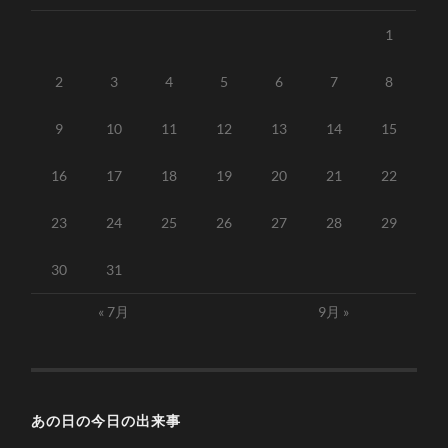
1
2
3
4
5
6
7
8
9
10
11
12
13
14
15
16
17
18
19
20
21
22
23
24
25
26
27
28
29
30
31
« 7月
9月 »
あの日の今日の出来事