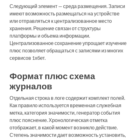
Следующий элемент — среда размещения. Записи
имеют возможность размещаться на устройстве
или отправляться к централизованное место
хранения. Решение связан от структуры
платформы и объема информации.
Централизованное сохранение упрощает изучение
плюс позволяет обращаться с записями из многих
сервисов 1хбет.
Формат плюс схема
журналов
Отдельная строка в логе содержит комплект полей.
Как правило используется временная служебная
метка, категория значимости, генератор события
плюс пояснение. Хронологическая отметка
отображает, в какой момент возникло действие.
Степень значимости дает возможность установить,