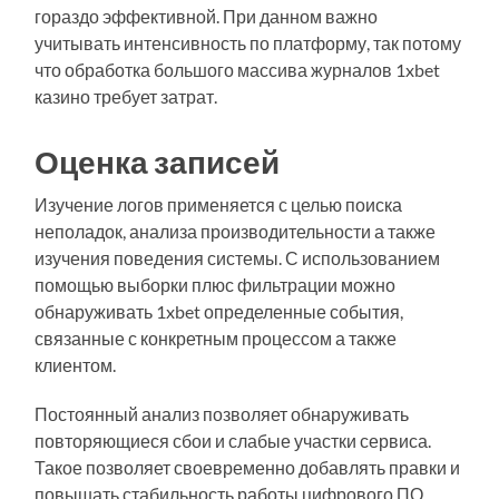
гораздо эффективной. При данном важно
учитывать интенсивность по платформу, так потому
что обработка большого массива журналов 1xbet
казино требует затрат.
Оценка записей
Изучение логов применяется с целью поиска
неполадок, анализа производительности а также
изучения поведения системы. С использованием
помощью выборки плюс фильтрации можно
обнаруживать 1xbet определенные события,
связанные с конкретным процессом а также
клиентом.
Постоянный анализ позволяет обнаруживать
повторяющиеся сбои и слабые участки сервиса.
Такое позволяет своевременно добавлять правки и
повышать стабильность работы цифрового ПО.