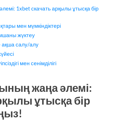
емі: 1xbet скачать арқылы ұтысқа бір
ықтары мен мүмкіндіктері
ымшаны жүктеу
е ақша салу/алу
жүйесі
іздігі мен сенімділігі
ының жаңа әлемі:
арқылы ұтысқа бір
ңыз!