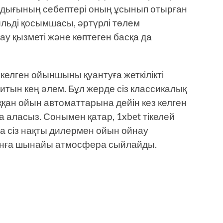
лдығының себептері оның ұсынып отырған
ильді қосымшасы, әртүрлі төлем
ау қызметі және көптеген басқа да
з келген ойыншыны қуантуға жеткілікті
итын кең әлем. Бұл жерде сіз классикалық
қан ойын автоматтарына дейін кез келген
а аласыз. Сонымен қатар, 1xbet тікелей
а сіз нақты дилермен ойын ойнау
йынға шынайы атмосфера сыйлайды.