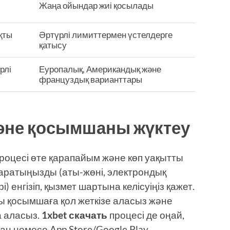
Жаңа ойындар жиі қосылады
қты
Әртүрлі лимиттермен үстелдерге
қатысу
рлі
Еуропалық, Американдық және
француздық варианттары
 және қосымшаны жүктеу
роцесі өте қарапайым және көп уақытты
паратыңызды (аты-жөні, электрондық
 енгізіп, қызмет шартына келісуіңіз қажет.
ды қосымшаға қол жеткізе аласыз және
а аласыз.
1xbet скачать
процесі де оңай,
н немесе App Store/Google Play