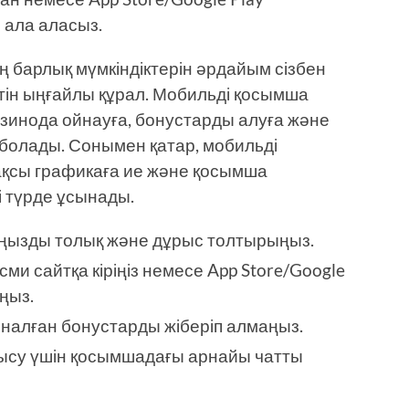
 ала аласыз.
ң барлық мүмкіндіктерін әрдайым сізбен
етін ыңғайлы құрал. Мобильді қосымша
азинода ойнауға, бонустарды алуға және
болады. Сонымен қатар, мобильді
жақсы графикаға ие және қосымша
 түрде ұсынады.
ыңызды толық және дұрыс толтырыңыз.
и сайтқа кіріңіз немесе App Store/Google
ңыз.
налған бонустарды жіберіп алмаңыз.
ысу үшін қосымшадағы арнайы чатты