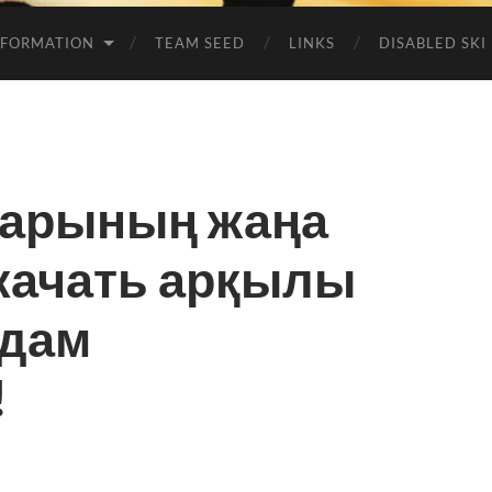
NFORMATION
TEAM SEED
LINKS
DISABLED SKI
дарының жаңа
скачать арқылы
адам
!