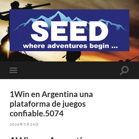
SEED
検
モ
索
バ
フ
イ
ィ
ル
ー
1Win en Argentina una
メ
ル
ニ
plataforma de juegos
ド
ュ
を
ー
confiable.5074
切
を
り
切
替
り
2026年5月24日
え
替
る
え