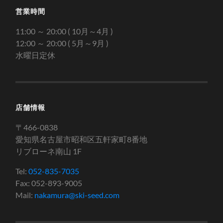
営業時間
11:00 ～ 20:00 ( 10月～4月 )
12:00 ～ 20:00 ( 5月～9月 )
水曜日定休
店舗情報
〒466-0838
愛知県名古屋市昭和区五軒家町8番地
リブローネ南山 1F
Tel:
052-835-7035
Fax: 052-893-9005
Mail:
nakamura@ski-seed.com