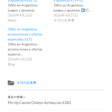
y apuestas.4282 (2)
y apuestas.4114 (2)
1Win en Argentina -
1Win en Argentina -
juegos y apuestas
juegos y apuestas
…
2026年4月21日
2026年4月21日
News
今日の出来事
1Win en Argentina
promociones y ofertas
especiales.5172
1Win en Argentina -
promociones y ofertas
especial…
2026年5月23日
Blog
今日の出来事
過去の投稿へ
Pin Up Casino Onlayn Azrbaycan.6382