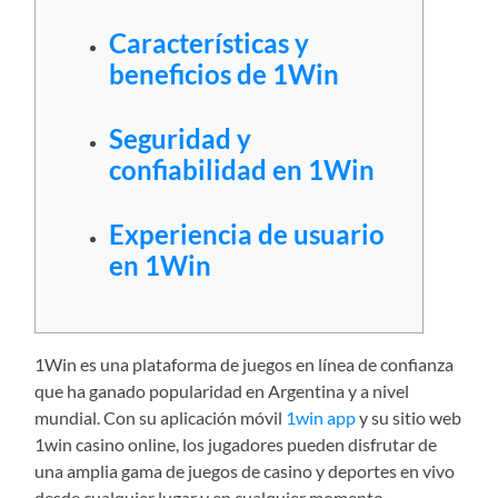
Características y
beneficios de 1Win
Seguridad y
confiabilidad en 1Win
Experiencia de usuario
en 1Win
1Win es una plataforma de juegos en línea de confianza
que ha ganado popularidad en Argentina y a nivel
mundial. Con su aplicación móvil
1win app
y su sitio web
1win casino online, los jugadores pueden disfrutar de
una amplia gama de juegos de casino y deportes en vivo
desde cualquier lugar y en cualquier momento.