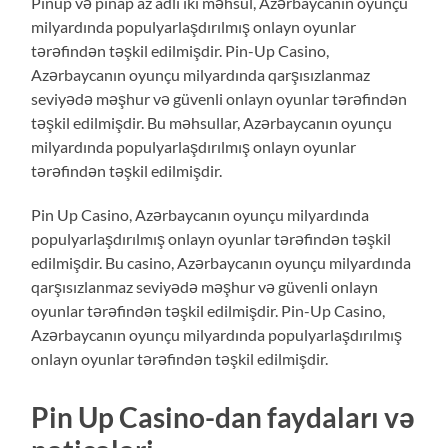
Pinup və pinap az adlı iki məhsul, Azərbaycanın oyunçu
milyardında populyarlaşdırılmış onlayn oyunlar
tərəfindən təşkil edilmişdir. Pin-Up Casino,
Azərbaycanın oyunçu milyardında qarşısızlanmaz
seviyədə məşhur və güvenli onlayn oyunlar tərəfindən
təşkil edilmişdir. Bu məhsullar, Azərbaycanın oyunçu
milyardında populyarlaşdırılmış onlayn oyunlar
tərəfindən təşkil edilmişdir.
Pin Up Casino, Azərbaycanın oyunçu milyardında
populyarlaşdırılmış onlayn oyunlar tərəfindən təşkil
edilmişdir. Bu casino, Azərbaycanın oyunçu milyardında
qarşısızlanmaz seviyədə məşhur və güvenli onlayn
oyunlar tərəfindən təşkil edilmişdir. Pin-Up Casino,
Azərbaycanın oyunçu milyardında populyarlaşdırılmış
onlayn oyunlar tərəfindən təşkil edilmişdir.
Pin Up Casino-dan faydaları və