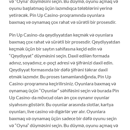
və “Oyna” düyməsini seçin. Bu düymə, oyunu açmaq və
oyunu başlatmaq üçün lazımdıqca tələblərini yerinə
yetirəcək. Pin Up Casino-proqramında oyunlara
baxmaq və oynamaq çox rahat və sürətli bir prosesdir.
Pin Up Casino-da qeydiyyatdan keçmək və oyunlara
baxmaq çox rahat və sürətli bir prosesdir. Qeydiyyatdan
keçmək üçün bir saytın sahifasına keçid edin və
“Qeydiyyat” düyməsini seçin. Daxil edilən formada
adınız, soyadınız, e-poçt adresi və şifrənizi daxil edin.
Qeydiyyat formasında bir dəfə şifrəni təkrar daxil
etmək lazımdır. Bu proses tamamlandığında, Pin Up
Casino-proqramına keçirilirsiniz. Oyunlara baxmaq və
oynamaq üçün “Oyunlar” səhifəsini seçin və burada Pin
Up Casino-da mövcud olan ən çox oynanır oyunlar
siyahısını göstərir. Bu oyunlar arasında slotlar, kartya
oyunları, live casino və digərlər yer alır. Oyunlara
baxmaq və oynamaq üçün sadece bir dəfə oyunu seçin
və “Oyna” düyməsini seçin. Bu düymə, oyunu açmaq və