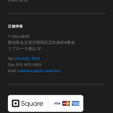
店舗情報
〒466-0838
愛知県名古屋市昭和区五軒家町8番地
リブローネ南山 1F
Tel:
052-835-7035
Fax: 052-893-9005
Mail:
nakamura@ski-seed.com