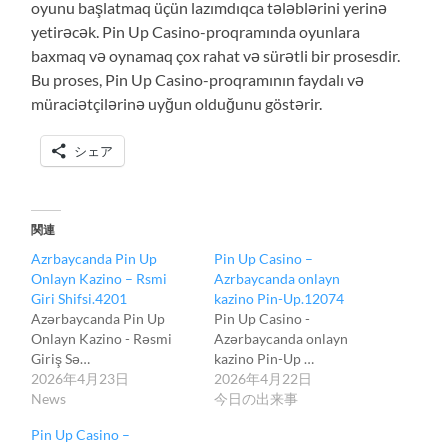
oyunu başlatmaq üçün lazımdıqca tələblərini yerinə
yetirəcək. Pin Up Casino-proqramında oyunlara
baxmaq və oynamaq çox rahat və sürətli bir prosesdir.
Bu proses, Pin Up Casino-proqramının faydalı və
müraciətçilərinə uyğun olduğunu göstərir.
シェア
関連
Azrbaycanda Pin Up
Pin Up Casino –
Onlayn Kazino – Rsmi
Azrbaycanda onlayn
Giri Shifsi.4201
kazino Pin-Up.12074
Azərbaycanda Pin Up
Pin Up Casino -
Onlayn Kazino - Rəsmi
Azərbaycanda onlayn
Giriş Sə…
kazino Pin-Up …
2026年4月23日
2026年4月22日
News
今日の出来事
Pin Up Casino –