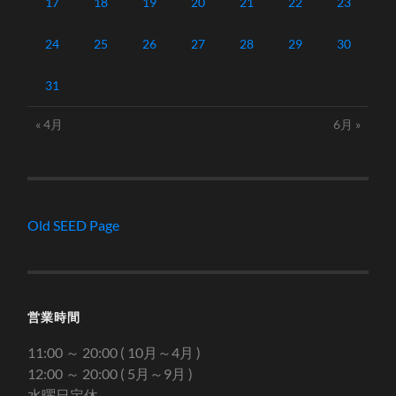
17
18
19
20
21
22
23
24
25
26
27
28
29
30
31
« 4月
6月 »
Old SEED Page
営業時間
11:00 ～ 20:00 ( 10月～4月 )
12:00 ～ 20:00 ( 5月～9月 )
水曜日定休