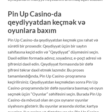
Pin Up Casino-da
qeydiyyatdan keçmək və
oyunlara baxım
Pin Up Casino-da qeydiyyatdan keçmək çox rahat və
sürətli bir prosesdir. Qeydiyyat üçün bir saytın
sahifasına keçid edin və “Qeydiyyat” düyməsini seçin.
Daxil edilən formada adınız, soyadınız, e-poçt adresi və
şifrənizi daxil edin. Qeydiyyat formasında bir dəfə
şifrəni təkrar daxil etmək lazımdır. Bu proses
tamamlandığında, Pin Up Casino-proqramına
keçirilirsiniz. Qeydiyyatdan keçməkdan sonra Pin Up
Casino-proqramında bir dəfə oyunlara baxmaq və oyun
seçmək üçün “Oyunlar” səhifəsini seçin. Burada Pin Up
Casino-da mövcud olan ən çox oynanır oyunlar
siyahısını göstərir. Bu oyunlar arasında slotlar, kartya
oyunları, live casino və digərlər yer alır. Pin Up Casino-