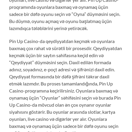
proqramında oyunlara baxmaq və oynamaq üçün
sadece bir dəfə oyunu seçin və “Oyna” düyməsini seçin.
Bu düymə, oyunu açmaq və oyunu başlatmaq üçün
lazımdıqca tələblərini yerinə yetirəcək.
Pin Up Casino-da qeydiyyatdan keçmək və oyunlara
baxmaq çox rahat və sürətli bir prosesdir. Qeydiyyatdan
keçmək üçün bir saytın sahifasına keçid edin və
“Qeydiyyat” düyməsini seçin. Daxil edilən formada
adınız, soyadınız, e-poçt adresi və şifrənizi daxil edin.
Qeydiyyat formasında bir dəfə şifrəni təkrar daxil
etmək lazımdır. Bu proses tamamlandığında, Pin Up
Casino-proqramına keçirilirsiniz. Oyunlara baxmaq və
oynamaq üçün “Oyunlar” səhifəsini seçin və burada Pin
Up Casino-da mövcud olan ən çox oynanır oyunlar
siyahısını göstərir. Bu oyunlar arasında slotlar, kartya
oyunları, live casino və digərlər yer alır. Oyunlara
baxmaq və oynamaq üçün sadece bir dəfə oyunu seçin